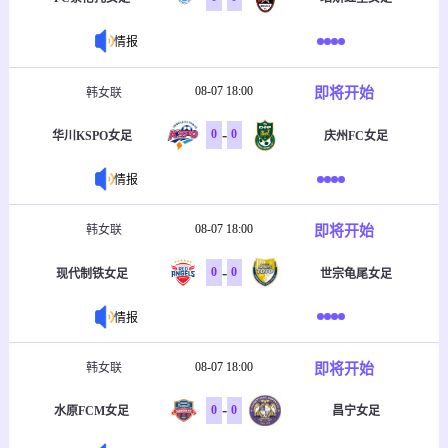
情报
08-07 18:00
即将开始
韩女联
-
0
0
华川KSPO女足
庆州FC女足
情报
08-07 18:00
即将开始
韩女联
-
0
0
现代制铁女足
世宗龟尾女足
情报
08-07 18:00
即将开始
韩女联
-
0
0
水原FCM女足
昌宁女足