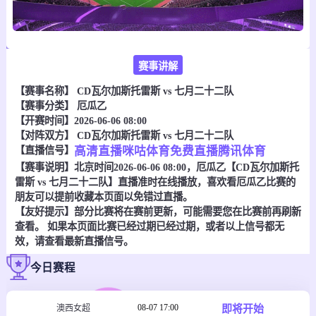
赛事讲解
【赛事名称】
CD瓦尔加斯托雷斯 vs 七月二十二队
【赛事分类】
厄瓜乙
【开赛时间】2026-06-06 08:00
【对阵双方】
CD瓦尔加斯托雷斯 vs 七月二十二队
【直播信号】
高清直播
咪咕体育
免费直播
腾讯体育
【赛事说明】北京时间2026-06-06 08:00，厄瓜乙【CD瓦尔加斯托
雷斯 vs 七月二十二队】直播准时在线播放，喜欢看厄瓜乙比赛的
朋友可以提前收藏本页面以免错过直播。
【友好提示】部分比赛将在赛前更新，可能需要您在比赛前再刷新
查看。 如果本页面比赛已经过期已经过期，或者以上信号都无
效，请查看最新直播信号。
今日赛程
08-07 17:00
即将开始
澳西女超