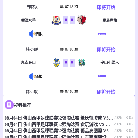
08-07 18:25
即将开始
日职联
-
0
0
横滨水手
鹿岛鹿角
情报
08-07 18:30
即将开始
韩K2联
-
0
0
忠南牙山
安山小绿人
情报
08-07 18:30
即将开始
韩K2联
-
0
0
视频推荐
金浦市民
忠北清州
2026-08-05
08月04日 佛山西甲足球联赛32强淘汰赛 肇庆恒骏成 VS 三七互娱 全场录像
情报
2026-08-05
08月04日 佛山西甲足球联赛32强淘汰赛 贪玩游戏 VS 美的薪火 全场录像
2026-08-05
08月04日 佛山西甲足球联赛32强淘汰赛 藝品高國際 VS 湛江狂狼·粵辉能源 全场录像
08-07 18:30
即将开始
韩K2联
2026-08-05
08月04日 佛山西甲足球联赛32强淘汰赛 广东西南建设 VS 香港圣徒 全场录像