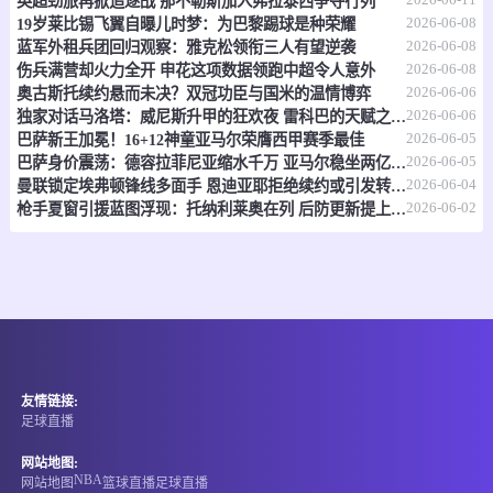
英超劲旅再掀追逐战 那不勒斯加入弗拉泰西争夺行列
情报
2026-06-08
19岁莱比锡飞翼自曝儿时梦：为巴黎踢球是种荣耀
2026-06-08
蓝军外租兵团回归观察：雅克松领衔三人有望逆袭
06-13 08:00
直播中
阿篮乙
2026-06-08
伤兵满营却火力全开 申花这项数据领跑中超令人意外
2026-06-06
奥古斯托续约悬而未决？双冠功臣与国米的温情博弈
-
0
0
埃斯佩兰萨
CA 萨斯特雷
2026-06-06
独家对话马洛塔：威尼斯升甲的狂欢夜 雷科巴的天赋之谜 与张康阳那条改变命运的短信
2026-06-05
巴萨新王加冕！16+12神童亚马尔荣膺西甲赛季最佳
情报
2026-06-05
巴萨身价震荡：德容拉菲尼亚缩水千万 亚马尔稳坐两亿王座
2026-06-04
曼联锁定埃弗顿锋线多面手 恩迪亚耶拒绝续约或引发转会争夺战
06-13 08:00
直播中
2026-06-02
阿篮乙
枪手夏窗引援蓝图浮现：托纳利莱奥在列 后防更新提上日程
-
0
0
里瓦达维亚
基克帕拉纳
情报
06-13 08:30
直播中
多米LNB
友情链接:
-
0
0
莫卡英雄
卡内罗斯德尔埃斯特
足球直播
情报
网站地图:
NBA
网站地图
篮球直播
足球直播