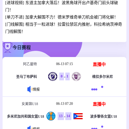
[进球视频] 东道主加拿大落后！波黑角球开出卢基奇门前头球破
门！
[单刀不进] 加拿大解围不力！德米罗维奇单刀机会被门将化解！
[门线解围] 相当于一粒进球！拉雷拉禁区内推射，科拉希纳茨神奇
门线解围！
今日赛程
06-13 07:15
直播中
阿乙曼特
-
0
1
圣马丁布萨科
维拉多尔米尼
情报
06-13 07:20
直播中
女美锦U18
-
13
14
多米尼加共和国女篮U18
波多黎各女篮U18