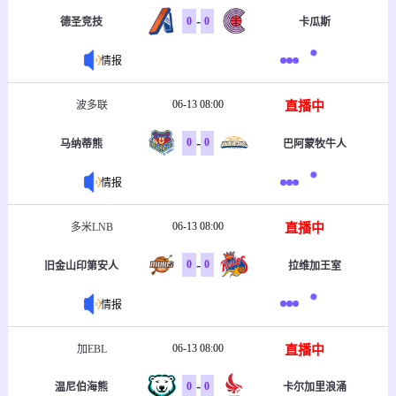
-
0
0
德圣竞技
卡瓜斯
情报
06-13 08:00
直播中
波多联
-
0
0
马纳蒂熊
巴阿蒙牧牛人
情报
06-13 08:00
直播中
多米LNB
-
0
0
旧金山印第安人
拉维加王室
情报
06-13 08:00
直播中
加EBL
-
0
0
温尼伯海熊
卡尔加里浪涌