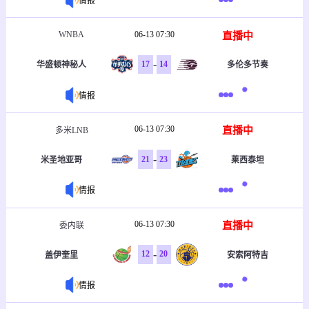
情报
WNBA
06-13 07:30
直播中
-
17
14
华盛顿神秘人
多伦多节奏
情报
06-13 07:30
直播中
多米LNB
-
21
23
米圣地亚哥
莱西泰坦
情报
06-13 07:30
直播中
委内联
-
12
20
盖伊奎里
安索阿特吉
情报