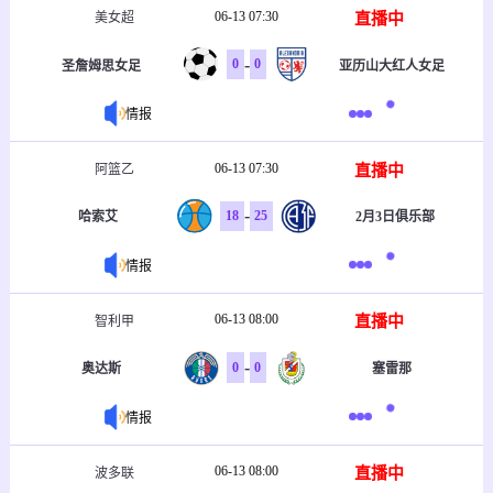
06-13 07:30
直播中
美女超
-
0
0
圣詹姆思女足
亚历山大红人女足
情报
06-13 07:30
直播中
阿篮乙
-
18
25
哈索艾
2月3日俱乐部
情报
06-13 08:00
直播中
智利甲
-
0
0
奥达斯
塞雷那
情报
06-13 08:00
直播中
波多联