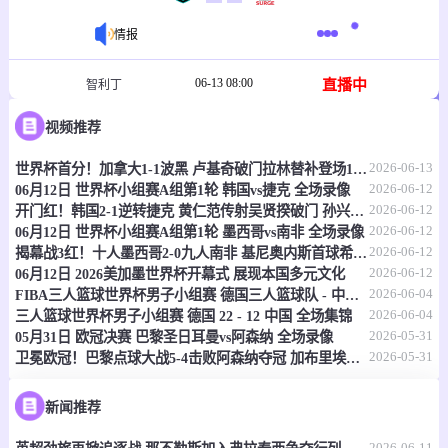
情报
06-13 08:00
直播中
智利丁
-
0
0
视频推荐
上普恩特
劳塔罗布因
2026-06-13
世界杯首分！加拿大1-1波黑 卢基奇破门拉林替补登场121秒扳平
情报
2026-06-12
06月12日 世界杯小组赛A组第1轮 韩国vs捷克 全场录像
2026-06-12
开门红！韩国2-1逆转捷克 黄仁范传射吴贤揆破门 孙兴慜屡失良机
06-13 08:00
直播中
美女业余
2026-06-12
06月12日 世界杯小组赛A组第1轮 墨西哥vs南非 全场录像
2026-06-12
揭幕战3红！十人墨西哥2-0九人南非 基尼奥内斯首球希门尼斯破门
-
0
0
RKC第三海岸女足
苏福尔斯城女足
2026-06-12
06月12日 2026美加墨世界杯开幕式 展现本国多元文化
2026-06-04
FIBA三人篮球世界杯男子小组赛 德国三人篮球队 - 中国三人篮球队 全场录像
情报
2026-06-04
三人篮球世界杯男子小组赛 德国 22 - 12 中国 全场集锦
2026-05-31
05月31日 欧冠决赛 巴黎圣日耳曼vs阿森纳 全场录像
2026-05-31
卫冕欧冠！巴黎点球大战5-4击败阿森纳夺冠 加布里埃尔、埃泽失点
06-13 08:00
直播中
智利女篮
-
0
0
真拿斯迪卡女篮
上普恩特女篮
新闻推荐
2026-06-11