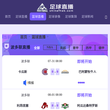
首页
足球直播
篮球直播
足球录像
足球集锦
足球新闻
当前位置:
首页
篮球直播
波多联直播
波多联直播
NBA
全部
英超
意甲
西甲
德甲
07-31 08:00
即将开始
波多联
-
0
0
卡瓜斯
巴阿蒙牧牛人
情报
08-01 08:00
即将开始
波多联
-
0
0
利昂庞塞
阿瓜达桑特罗斯