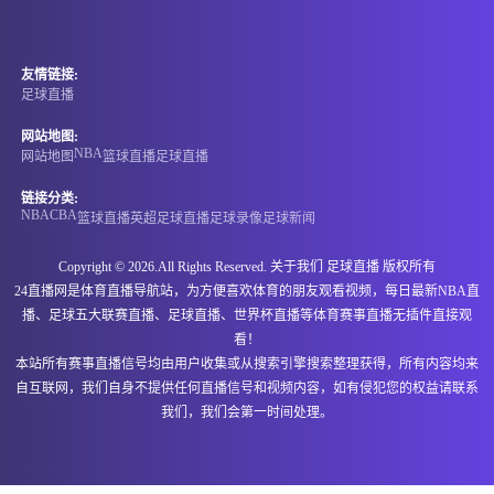
友情链接:
足球直播
网站地图:
NBA
网站地图
篮球直播
足球直播
链接分类:
NBA
CBA
篮球直播
英超
足球直播
足球录像
足球新闻
Copyright © 2026.All Rights Reserved. 关于我们
足球直播
版权所有
24直播网是体育直播导航站，为方便喜欢体育的朋友观看视频，每日最新NBA直
播、足球五大联赛直播、足球直播、世界杯直播等体育赛事直播无插件直接观
看！
本站所有赛事直播信号均由用户收集或从搜索引擎搜索整理获得，所有内容均来
自互联网，我们自身不提供任何直播信号和视频内容，如有侵犯您的权益请联系
我们，我们会第一时间处理。