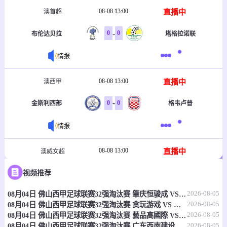
08-08 13:00
直播中
澳首超
-
0
0
布伦达贝拉
塔格拉诺联
情报
08-08 13:00
直播中
澳西甲
-
0
0
金斯利西部
格韦卢普
情报
08-08 13:00
直播中
澳威女超
-
0
0
视频推荐
思比瑞特士女足
西悉尼流浪者女足B队
2026-08-05
08月04日 佛山西甲足球联赛32强淘汰赛 肇庆恒骏成 VS 三七互娱 全场录像
情报
2026-08-05
08月04日 佛山西甲足球联赛32强淘汰赛 贪玩游戏 VS 美的薪火 全场录像
2026-08-05
08月04日 佛山西甲足球联赛32强淘汰赛 藝品高國際 VS 湛江狂狼·粵辉能源 全场录像
08-08 13:00
直播中
澳威女超
2026-08-05
08月04日 佛山西甲足球联赛32强淘汰赛 广东西南建设 VS 香港圣徒 全场录像