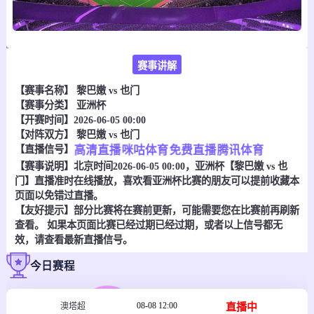
赛事讲解
【赛事名称】
黎巴嫩 vs 也门
【赛事分类】
亚洲杯
【开赛时间】2026-06-05 00:00
【对阵双方】
黎巴嫩 vs 也门
【直播信号】
高清直播
咪咕体育
免费直播
腾讯体育
【赛事说明】北京时间2026-06-05 00:00，亚洲杯【黎巴嫩 vs 也
门】直播准时在线播放，喜欢看亚洲杯比赛的朋友可以提前收藏本
页面以免错过直播。
【友好提示】部分比赛将在赛前更新，可能需要您在比赛前再刷新
查看。 如果本页面比赛已经过期已经过期，或者以上信号都无
效，请查看最新直播信号。
今日赛程
08-08 12:00
直播中
澳塔超