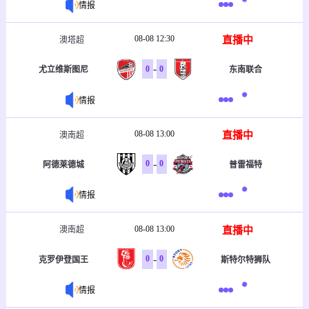
情报
08-08 12:30
直播中
澳塔超
-
0
0
尤立维斯图尼
东南联合
情报
08-08 13:00
直播中
澳南超
-
0
0
阿德莱德城
普雷福特
情报
08-08 13:00
直播中
澳南超
-
0
0
克罗伊登国王
斯特尔特狮队
情报