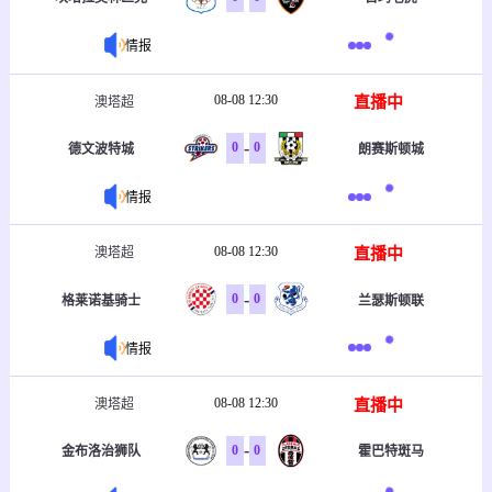
情报
08-08 12:30
直播中
澳塔超
-
0
0
德文波特城
朗赛斯顿城
情报
08-08 12:30
直播中
澳塔超
-
0
0
格莱诺基骑士
兰瑟斯顿联
情报
08-08 12:30
直播中
澳塔超
-
0
0
金布洛治狮队
霍巴特斑马