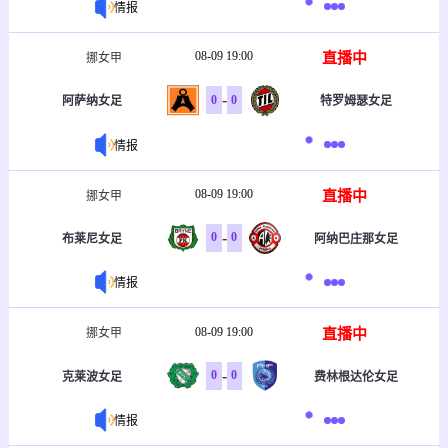
情报
08-09 19:00
直播中
挪女甲
-
0
0
阿萨纳女足
特罗姆瑟女足
情报
08-09 19:00
直播中
挪女甲
-
0
0
布莱尼女足
阿纳巴庄那女足
情报
08-09 19:00
直播中
挪女甲
-
0
0
克莱波女足
费林根达伦女足
情报