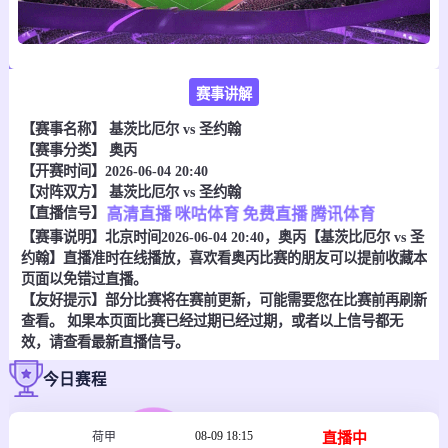
赛事讲解
【赛事名称】
基茨比厄尔 vs 圣约翰
【赛事分类】
奥丙
【开赛时间】2026-06-04 20:40
【对阵双方】
基茨比厄尔 vs 圣约翰
【直播信号】
高清直播
咪咕体育
免费直播
腾讯体育
【赛事说明】北京时间2026-06-04 20:40，奥丙【基茨比厄尔 vs 圣
约翰】直播准时在线播放，喜欢看奥丙比赛的朋友可以提前收藏本
页面以免错过直播。
【友好提示】部分比赛将在赛前更新，可能需要您在比赛前再刷新
查看。 如果本页面比赛已经过期已经过期，或者以上信号都无
效，请查看最新直播信号。
今日赛程
08-09 18:15
直播中
荷甲