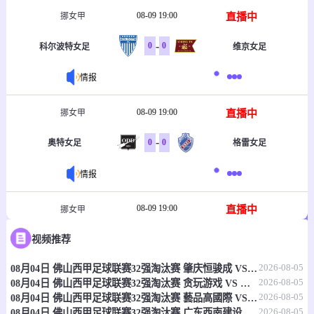
08-09 19:00
直播中
挪女甲
-
0
0
科尔波特女足
维京女足
情报
08-09 19:00
直播中
挪女甲
-
0
0
奥特女足
格雷女足
情报
08-09 19:00
直播中
挪女甲
-
0
0
视频推荐
史达女足
弗利格女足
2026-08-05
08月04日 佛山西甲足球联赛32强淘汰赛 肇庆恒骏成 VS 三七互娱 全场录像
情报
2026-08-05
08月04日 佛山西甲足球联赛32强淘汰赛 贪玩游戏 VS 美的薪火 全场录像
2026-08-05
08月04日 佛山西甲足球联赛32强淘汰赛 藝品高國際 VS 湛江狂狼·粵辉能源 全场录像
08-09 19:00
直播中
丹麦甲
2026-08-05
08月04日 佛山西甲足球联赛32强淘汰赛 广东西南建设 VS 香港圣徒 全场录像