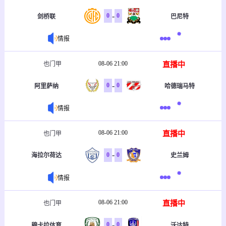
-
0
0
剑桥联
巴尼特
情报
08-06 21:00
直播中
也门甲
-
0
0
阿里萨纳
哈德瑞马特
情报
08-06 21:00
直播中
也门甲
-
0
0
海拉尔荷达
史兰姆
情报
08-06 21:00
直播中
也门甲
-
0
0
穆卡拉体育
沃达特