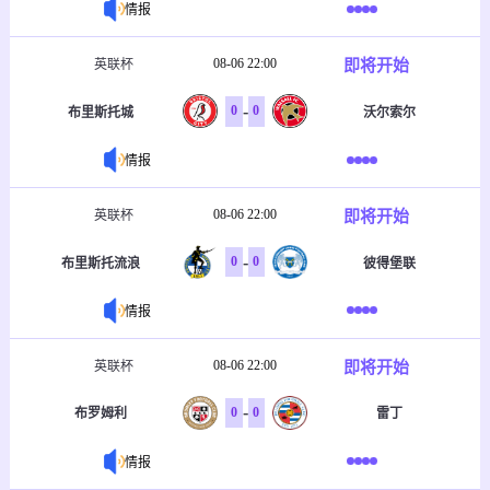
情报
08-06 22:00
即将开始
英联杯
-
0
0
布里斯托城
沃尔索尔
情报
08-06 22:00
即将开始
英联杯
-
0
0
布里斯托流浪
彼得堡联
情报
08-06 22:00
即将开始
英联杯
-
0
0
布罗姆利
雷丁
情报