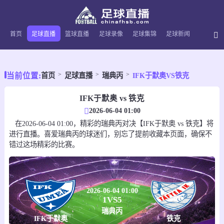
首页
足球直播
篮球直播
足球录像
足球集锦
足球新闻
当前位置:
首页
足球直播
瑞典丙
IFK于默奥VS铁克
IFK于默奥 vs 铁克
2026-06-04 01:00
在2026-06-04 01:00，精彩的瑞典丙对决【IFK于默奥 vs 铁克】将
进行直播。喜爱瑞典丙的球迷们，别忘了提前收藏本页面，确保不
错过这场精彩的比赛。
2026-06-04 01:00
1
VS
5
瑞典丙
IFK于默奥
铁克