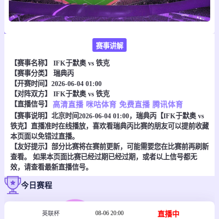
赛事讲解
【赛事名称】
IFK于默奥 vs 铁克
【赛事分类】
瑞典丙
【开赛时间】2026-06-04 01:00
【对阵双方】
IFK于默奥 vs 铁克
【直播信号】
高清直播
咪咕体育
免费直播
腾讯体育
【赛事说明】北京时间2026-06-04 01:00，瑞典丙【IFK于默奥 vs
铁克】直播准时在线播放，喜欢看瑞典丙比赛的朋友可以提前收藏
本页面以免错过直播。
【友好提示】部分比赛将在赛前更新，可能需要您在比赛前再刷新
查看。 如果本页面比赛已经过期已经过期，或者以上信号都无
效，请查看最新直播信号。
今日赛程
08-06 20:00
直播中
英联杯