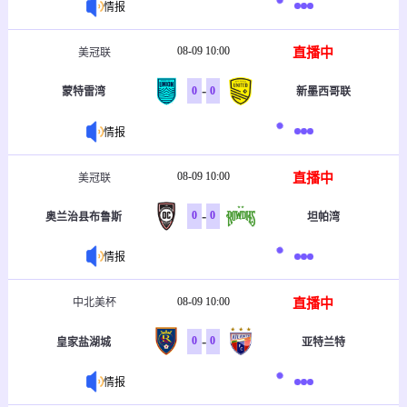
情报
08-09 10:00
直播中
美冠联
-
0
0
蒙特雷湾
新墨西哥联
情报
08-09 10:00
直播中
美冠联
-
0
0
奥兰治县布鲁斯
坦帕湾
情报
08-09 10:00
直播中
中北美杯
-
0
0
皇家盐湖城
亚特兰特
情报