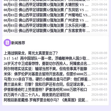
2026-08-04
08月03日 佛山西甲足球联赛32强淘汰赛 大塘控股 VS 茂名市点都得 全场录像
-
0
0
奥克兰FC后备队
东海岸海湾
2026-08-04
08月03日 佛山西甲足球联赛32强淘汰赛 广东凤铝 VS 湛江八部科技 全场录像
2026-08-04
08月03日 佛山西甲足球联赛32强淘汰赛 广州蜀地红 VS 广州戴拿模 全场录像
情报
2026-08-04
08月03日 佛山西甲足球联赛32强淘汰赛 广州求信 VS 顺德新青年 全场录像
2026-08-04
08月03日 佛山西甲足球联赛32强淘汰赛 三水乐民兴健力宝 VS 中国澳门澳科精英 全场录像
2026-08-04
08月03日 佛山西甲足球联赛32强淘汰赛 广东客家青年 VS 广州英华思力U17 全场录像
08-09 12:00
即将开始
大冠杯
-
0
0
ABM银河
雷瓦
新闻推荐
2026-08-08
上港战铜梁龙，蒋光太真要复出了？
情报
2026-08-07
3-1！5-6！两中国球队一喜一悲，浮嶋敏神换人国少取胜，上海惜败
2026-08-06
28岁天才中卫成香饽饽，曼联切尔西抢人，阿隆索点名要买
08-09 13:00
即将开始
澳威超
2026-08-06
阿尔特塔实话实说：输球当然不爽，但有些事真不能聊
2026-08-04
米体：佛罗伦萨对基恩去留持开放态度，但要价4000万欧元起步
-
0
0
卧龙岗狼队
悉尼联盟
2026-08-04
马竞CEO亲自下场，硬拦小蜘蛛去皇马巴萨：他们想羞辱我们！
2026-08-03
费兰谈未来：巴黎？我和巴萨还有合同，但足球这事，谁说得准呢
情报
2026-08-03
伊普斯维奇盯上劳里恩特？萨索洛咬死3000万欧不松口
2026-08-03
四万两千八百二十六人，雨夜里的足球狂欢
08-09 13:00
即将开始
2026-08-03
澳首超
阿根廷新星戴维-罗梅罗要去帕尔马？《奥莱报》说就差临门一脚了
-
0
0
堪培拉祖云达斯
堪培拉白头鹰