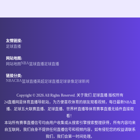
情报
08-09 13:00
即将开始
澳威北超
友情链接:
-
0
0
查尔斯顿市布鲁斯
梅特兰
足球直播
情报
网站地图:
NBA
网站地图
篮球直播
足球直播
08-09 14:00
即将开始
澳昆甲
链接分类:
NBA
CBA
篮球直播
英超
足球直播
足球录像
足球新闻
-
0
0
北极星
罗宾市蓝
Copyright © 2026.All Rights Reserved. 关于我们
足球直播
版权所有
情报
24直播网是体育直播导航站，为方便喜欢体育的朋友观看视频，每日最新NBA直
播、足球五大联赛直播、足球直播、世界杯直播等体育赛事直播无插件直接观
08-09 14:00
即将开始
澳昆甲
看！
本站所有赛事直播信号均由用户收集或从搜索引擎搜索整理获得，所有内容均来
-
0
0
布里斯班前锋
瑞德兰茨联
自互联网，我们自身不提供任何直播信号和视频内容，如有侵犯您的权益请联系
我们，我们会第一时间处理。