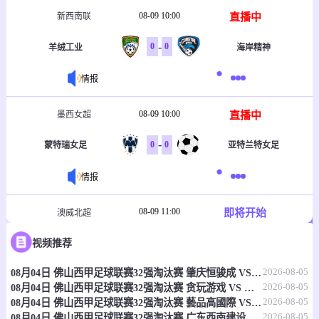
08-09 10:00
直播中
新西南联
-
0
0
羊绒工业
海岸精神
情报
08-09 10:00
直播中
墨西女超
-
0
0
蒙特瑞女足
亚特兰特女足
情报
08-09 11:00
即将开始
澳威北超
-
0
0
视频推荐
布罗德美度兰
卡帕FC
2026-08-05
08月04日 佛山西甲足球联赛32强淘汰赛 肇庆恒骏成 VS 三七互娱 全场录像
情报
2026-08-05
08月04日 佛山西甲足球联赛32强淘汰赛 贪玩游戏 VS 美的薪火 全场录像
2026-08-05
08月04日 佛山西甲足球联赛32强淘汰赛 藝品高國際 VS 湛江狂狼·粵辉能源 全场录像
08-09 11:00
即将开始
新西北联
2026-08-05
08月04日 佛山西甲足球联赛32强淘汰赛 广东西南建设 VS 香港圣徒 全场录像