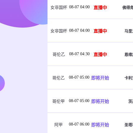
08-07 04:00
直播中
佛得
女非国杯
08-07 04:00
直播中
马里
女非国杯
08-07 04:30
直播中
恩维
哥伦乙
08-07 05:00
即将开始
卡利
哥伦乙
08-07 05:00
即将开始
茨
哥伦甲
08-07 06:00
即将开始
圣塔
阿甲