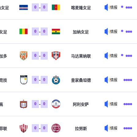
-
0
0
角女足
喀麦隆女足
情报
-
0
0
女足
加纳女足
情报
-
0
0
加多
马达莱纳联
情报
-
0
0
竞技
皇家桑坦德
情报
-
0
0
高
阿利安萨
情报
-
0
0
菲联
拉努斯
情报