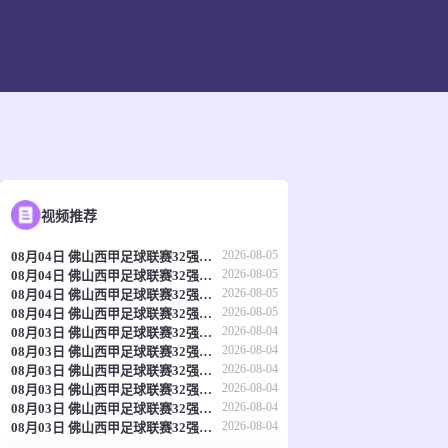
视频推荐
2026-08-05
08月04日 佛山西甲足球联赛32强淘汰赛 肇庆恒骏成 VS 三七互娱 全场录像
2026-08-05
08月04日 佛山西甲足球联赛32强淘汰赛 贪玩游戏 VS 美的薪火 全场录像
2026-08-05
08月04日 佛山西甲足球联赛32强淘汰赛 藝品高國際 VS 湛江狂狼·粵辉能源 全场录像
2026-08-05
08月04日 佛山西甲足球联赛32强淘汰赛 广东西南建设 VS 香港圣徒 全场录像
2026-08-04
08月03日 佛山西甲足球联赛32强淘汰赛 大塘控股 VS 茂名市点都得 全场录像
2026-08-04
08月03日 佛山西甲足球联赛32强淘汰赛 广东凤铝 VS 湛江八部科技 全场录像
2026-08-04
08月03日 佛山西甲足球联赛32强淘汰赛 广州蜀地红 VS 广州戴拿模 全场录像
2026-08-04
08月03日 佛山西甲足球联赛32强淘汰赛 广州求信 VS 顺德新青年 全场录像
2026-08-04
08月03日 佛山西甲足球联赛32强淘汰赛 三水乐民兴健力宝 VS 中国澳门澳科精英 全场录像
2026-08-04
08月03日 佛山西甲足球联赛32强淘汰赛 广东客家青年 VS 广州英华思力U17 全场录像