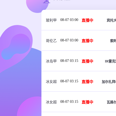
08-07 03:00
直播中
宾托
玻利甲
08-07 03:00
直播中
索
哥伦乙
08-07 03:15
直播中
IR雷
冰岛甲
08-07 03:15
直播中
加尔扎拜
冰女超
08-07 03:15
直播中
瓦路
冰女超