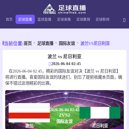
首页
足球直播
篮球直播
足球录像
足球集锦
足球新闻
当前位置:
首页
足球直播
国际友谊
波兰VS尼日利亚
波兰 vs 尼日利亚
2026-06-04 02:45
在2026-06-04 02:45，精彩的国际友谊对决【波兰 vs 尼日利亚】
将进行直播。喜爱国际友谊的球迷们，别忘了提前收藏本页面，确
保不错过这场精彩的比赛。
2026-06-04 02:45
2
VS
2
国际友谊
波兰
尼日利亚