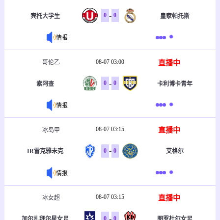
-
0
0
宾托大学生
皇家帕托斯
情报
08-07 03:00
直播中
哥伦乙
-
0
0
索阿查
卡利博卡青年
情报
08-07 03:15
直播中
冰岛甲
-
0
0
IR雷克雅未克
艾格尔
情报
08-07 03:15
直播中
冰女超
-
0
0
加尔扎拜尔星女足
图罗杜尔女足