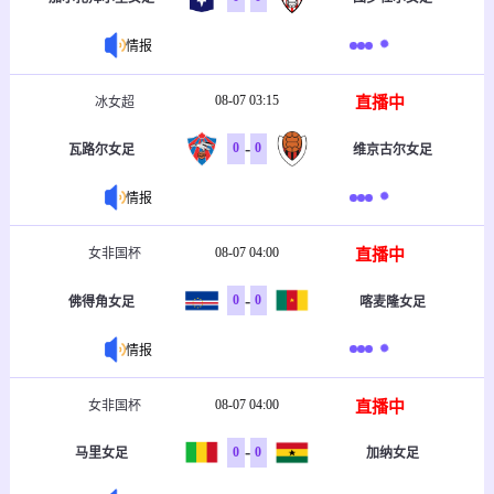
情报
08-07 03:15
直播中
冰女超
-
0
0
瓦路尔女足
维京古尔女足
情报
08-07 04:00
直播中
女非国杯
-
0
0
佛得角女足
喀麦隆女足
情报
08-07 04:00
直播中
女非国杯
-
0
0
马里女足
加纳女足