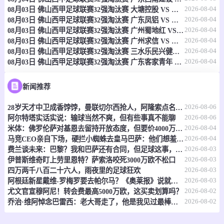
2026-08-04
08月03日 佛山西甲足球联赛32强淘汰赛 大塘控股 VS 茂名市点都得 全场录像
-
0
0
波哥塔
利昂内斯
2026-08-04
08月03日 佛山西甲足球联赛32强淘汰赛 广东凤铝 VS 湛江八部科技 全场录像
2026-08-04
08月03日 佛山西甲足球联赛32强淘汰赛 广州蜀地红 VS 广州戴拿模 全场录像
情报
2026-08-04
08月03日 佛山西甲足球联赛32强淘汰赛 广州求信 VS 顺德新青年 全场录像
2026-08-04
08月03日 佛山西甲足球联赛32强淘汰赛 三水乐民兴健力宝 VS 中国澳门澳科精英 全场录像
08-07 07:00
2026-08-04
即将开始
巴西杯
08月03日 佛山西甲足球联赛32强淘汰赛 广东客家青年 VS 广州英华思力U17 全场录像
-
0
0
科林蒂安
巴西国际
新闻推荐
情报
2026-08-06
28岁天才中卫成香饽饽，曼联切尔西抢人，阿隆索点名要买
2026-08-06
阿尔特塔实话实说：输球当然不爽，但有些事真不能聊
2026-08-04
08-07 07:00
即将开始
米体：佛罗伦萨对基恩去留持开放态度，但要价4000万欧元起步
巴西杯
2026-08-04
马竞CEO亲自下场，硬拦小蜘蛛去皇马巴萨：他们想羞辱我们！
-
0
0
2026-08-03
维多利亚
巴拉纳竞技
费兰谈未来：巴黎？我和巴萨还有合同，但足球这事，谁说得准呢
2026-08-03
伊普斯维奇盯上劳里恩特？萨索洛咬死3000万欧不松口
2026-08-03
四万两千八百二十六人，雨夜里的足球狂欢
情报
2026-08-03
阿根廷新星戴维-罗梅罗要去帕尔马？《奥莱报》说就差临门一脚了
2026-08-02
尤文官宣穆阿尼！转会费最高5000万欧，这买卖划算吗？
08-07 07:05
即将开始
哥伦甲
2026-08-02
乔治·维阿悼念巴雷西：老大哥走了，他是我见过最棒的后卫
-
0
0
卡利体育会
阿古拉斯多拉达斯