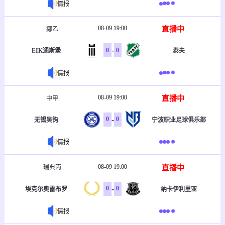
情报
08-09 19:00
直播中
挪乙
-
0
0
EIK通斯堡
泰夫
情报
08-09 19:00
直播中
中甲
-
0
0
无锡吴钩
宁波职业足球俱乐部
情报
08-09 19:00
直播中
瑞典丙
-
0
0
埃克尔奥雷布罗
纳卡伊利里亚
情报