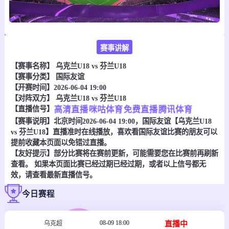
赛事讲解
【赛事名称】
乌克兰U18 vs 芬兰U18
【赛事分类】
国际友谊
【开赛时间】2026-06-04 19:00
【对阵双方】
乌克兰U18 vs 芬兰U18
【直播信号】
高清直播
咪咕体育
免费直播
腾讯体育
【赛事说明】北京时间2026-06-04 19:00，国际友谊【乌克兰U18
vs 芬兰U18】直播准时在线播放，喜欢看国际友谊比赛的朋友可以
提前收藏本页面以免错过直播。
【友好提示】部分比赛将在赛前更新，可能需要您在比赛前再刷新
查看。 如果本页面比赛已经过期已经过期，或者以上信号都无
效，请查看最新直播信号。
今日赛程
08-09 18:00
直播中
乌克超