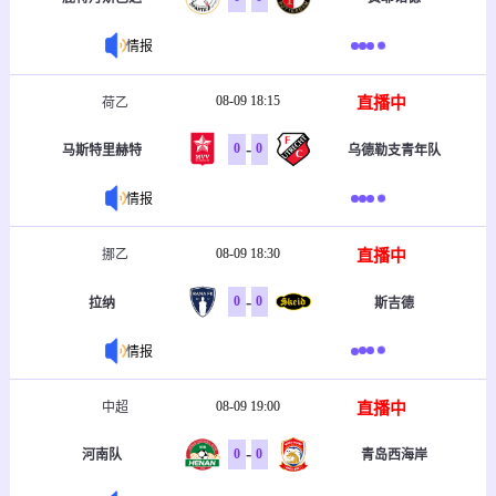
情报
08-09 18:15
直播中
荷乙
-
0
0
马斯特里赫特
乌德勒支青年队
情报
08-09 18:30
直播中
挪乙
-
0
0
拉纳
斯吉德
情报
08-09 19:00
直播中
中超
-
0
0
河南队
青岛西海岸