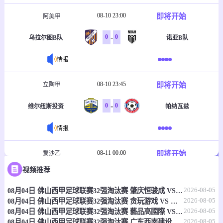
08-10 23:00
即将开始
阿美甲
-
0
0
乌拉尔图B队
诺亚B队
情报
08-10 23:45
即将开始
立陶甲
-
0
0
维尔纽斯投资
帕纳瓦兹
情报
08-11 00:00
即将开始
爱沙乙
视频推荐
-
0
0
科罗拉二队
卡里鲁B队
2026-08-05
08月04日 佛山西甲足球联赛32强淘汰赛 肇庆恒骏成 VS 三七互娱 全场录像
情报
2026-08-05
08月04日 佛山西甲足球联赛32强淘汰赛 贪玩游戏 VS 美的薪火 全场录像
2026-08-05
08月04日 佛山西甲足球联赛32强淘汰赛 藝品高國際 VS 湛江狂狼·粵辉能源 全场录像
2026-08-05
08-11 00:00
08月04日 佛山西甲足球联赛32强淘汰赛 广东西南建设 VS 香港圣徒 全场录像
即将开始
爱沙丙