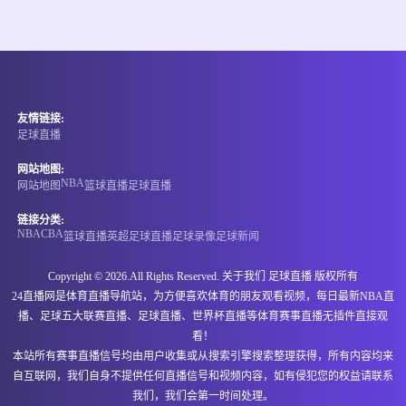
情报
08-11 01:00
即将开始
瑞典超
-
0
0
天狼星
布洛马波卡纳
友情链接:
足球直播
情报
网站地图:
NBA
网站地图
篮球直播
足球直播
08-11 01:00
即将开始
瑞典超
链接分类:
NBA
CBA
-
0
0
篮球直播
英超
足球直播
足球录像
足球新闻
瓦斯特拉斯
尤尔加登
情报
Copyright © 2026.All Rights Reserved. 关于我们
足球直播
版权所有
24直播网是体育直播导航站，为方便喜欢体育的朋友观看视频，每日最新NBA直
播、足球五大联赛直播、足球直播、世界杯直播等体育赛事直播无插件直接观
08-11 01:00
即将开始
瑞典甲
看！
-
本站所有赛事直播信号均由用户收集或从搜索引擎搜索整理获得，所有内容均来
0
0
诺尔比
奥雷布洛
自互联网，我们自身不提供任何直播信号和视频内容，如有侵犯您的权益请联系
我们，我们会第一时间处理。
情报