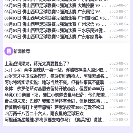
2026-08-04
08月03日 佛山西甲足球联赛32强淘汰赛 大塘控股 VS 茂名市点都得 全场录像
-
0
0
斯普林菲尔德联
昆士兰大学
2026-08-04
08月03日 佛山西甲足球联赛32强淘汰赛 广东凤铝 VS 湛江八部科技 全场录像
2026-08-04
08月03日 佛山西甲足球联赛32强淘汰赛 广州蜀地红 VS 广州戴拿模 全场录像
情报
2026-08-04
08月03日 佛山西甲足球联赛32强淘汰赛 广州求信 VS 顺德新青年 全场录像
2026-08-04
08月03日 佛山西甲足球联赛32强淘汰赛 三水乐民兴健力宝 VS 中国澳门澳科精英 全场录像
2026-08-04
08月03日 佛山西甲足球联赛32强淘汰赛 广东客家青年 VS 广州英华思力U17 全场录像
08-08 14:00
直播中
澳维女超
-
0
0
墨尔本胜利青年女足
春山俱乐部女足
新闻推荐
2026-08-08
上港战铜梁龙，蒋光太真要复出了？
情报
2026-08-07
3-1！5-6！两中国球队一喜一悲，浮嶋敏神换人国少取胜，上海惜败
2026-08-06
28岁天才中卫成香饽饽，曼联切尔西抢人，阿隆索点名要买
08-08 14:00
直播中
澳维女超
2026-08-06
阿尔特塔实话实说：输球当然不爽，但有些事真不能聊
2026-08-04
米体：佛罗伦萨对基恩去留持开放态度，但要价4000万欧元起步
-
0
0
布琳狮子女足
波克海尔女足
2026-08-04
马竞CEO亲自下场，硬拦小蜘蛛去皇马巴萨：他们想羞辱我们！
2026-08-03
费兰谈未来：巴黎？我和巴萨还有合同，但足球这事，谁说得准呢
情报
2026-08-03
伊普斯维奇盯上劳里恩特？萨索洛咬死3000万欧不松口
2026-08-03
四万两千八百二十六人，雨夜里的足球狂欢
08-08 14:00
直播中
2026-08-03
澳维女超
阿根廷新星戴维-罗梅罗要去帕尔马？《奥莱报》说就差临门一脚了
-
0
0
凯勒公园女足
海德伯格女足