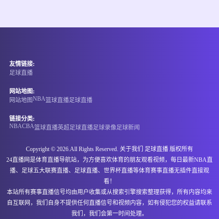
情报
08-08 14:00
直播中
澳维女超
友情链接:
-
0
0
墨尔本城青年女足
普雷斯顿狮队女足
足球直播
情报
网站地图:
NBA
网站地图
篮球直播
足球直播
08-08 14:00
直播中
澳维女超
链接分类:
NBA
CBA
篮球直播
英超
足球直播
足球录像
足球新闻
-
0
0
埃森登皇家女足
班特列女足
Copyright © 2026.All Rights Reserved. 关于我们
足球直播
版权所有
情报
24直播网是体育直播导航站，为方便喜欢体育的朋友观看视频，每日最新NBA直
播、足球五大联赛直播、足球直播、世界杯直播等体育赛事直播无插件直接观
08-08 14:00
直播中
澳维女超
看！
本站所有赛事直播信号均由用户收集或从搜索引擎搜索整理获得，所有内容均来
-
0
0
阿拉门女足
布伦达拉鹰女足
自互联网，我们自身不提供任何直播信号和视频内容，如有侵犯您的权益请联系
我们，我们会第一时间处理。