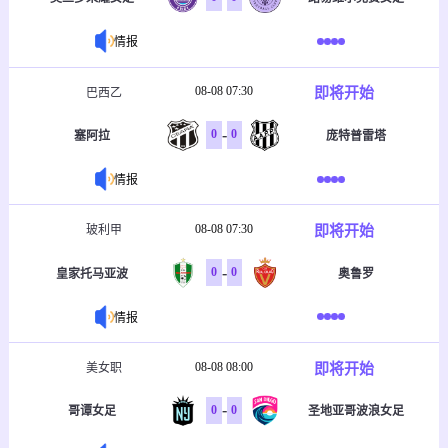
情报
08-08 07:30
即将开始
巴西乙
-
0
0
塞阿拉
庞特普雷塔
情报
08-08 07:30
即将开始
玻利甲
-
0
0
皇家托马亚波
奥鲁罗
情报
08-08 08:00
即将开始
美女职
-
0
0
哥谭女足
圣地亚哥波浪女足