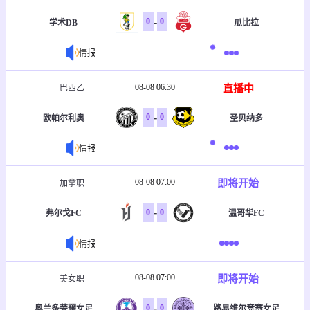
-
0
0
学术DB
瓜比拉
情报
08-08 06:30
直播中
巴西乙
-
0
0
欧帕尔利奥
圣贝纳多
情报
08-08 07:00
即将开始
加拿职
-
0
0
弗尔戈FC
温哥华FC
情报
08-08 07:00
即将开始
美女职
-
0
0
奥兰多荣耀女足
路易维尔竞赛女足