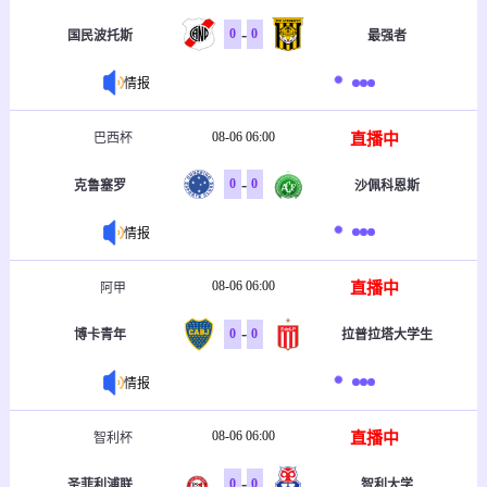
-
0
0
国民波托斯
最强者
情报
08-06 06:00
直播中
巴西杯
-
0
0
克鲁塞罗
沙佩科恩斯
情报
08-06 06:00
直播中
阿甲
-
0
0
博卡青年
拉普拉塔大学生
情报
08-06 06:00
直播中
智利杯
-
0
0
圣菲利浦联
智利大学