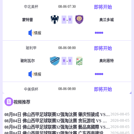
08-06 07:30
即将开始
中北美杯
-
0
0
蒙特雷
奥兰多城
情报
08-06 08:00
即将开始
玻利甲
-
0
0
玻利瓦尔
奥利恩特
情报
08-06 08:00
即将开始
中美俱杯
-
0
0
视频推荐
乌梅西特
CD奥林匹亚
2026-08-05
08月04日 佛山西甲足球联赛32强淘汰赛 肇庆恒骏成 VS 三七互娱 全场录像
情报
2026-08-05
08月04日 佛山西甲足球联赛32强淘汰赛 贪玩游戏 VS 美的薪火 全场录像
2026-08-05
08月04日 佛山西甲足球联赛32强淘汰赛 藝品高國際 VS 湛江狂狼·粵辉能源 全场录像
08-06 08:15
即将开始
阿甲
2026-08-05
08月04日 佛山西甲足球联赛32强淘汰赛 广东西南建设 VS 香港圣徒 全场录像