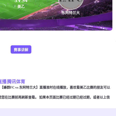
5
VS
4
美乙
东阿特兰大
赛事讲解
直播
腾讯体育
0，美乙【蜂群FC vs 东阿特兰大】直播准时在线播放，喜欢看美乙比赛的朋友可以
要您在比赛前再刷新查看。 如果本页面比赛已经过期已经过期，或者以上信