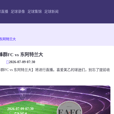
球直播
足球录像
足球集锦
足球新闻
S东阿特兰大
蜂群FC vs 东阿特兰大
2026-07-09 07:30
乙对决【蜂群FC vs 东阿特兰大】将进行直播。喜爱美乙的球迷们，别忘了提前收
2026-07-09 07:30