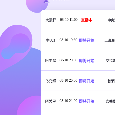
08-10 11:00
直播中
中央
大冠杯
08-10 19:30
即将开始
上海海
中U21
08-10 20:00
即将开始
艾拉
阿美超
08-10 20:30
即将开始
普莱
乌克超
08-10 21:00
即将开始
安德
阿美甲