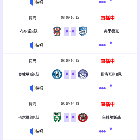
情报
08-09 16:15
直播中
捷丙
-
0
0
布尔诺B队
弗里德克
情报
08-09 16:15
直播中
捷丙
-
0
0
奥林莫斯B队
斯洛瓦科B队
情报
08-09 16:15
直播中
捷丙
-
0
0
卡尔维纳B队
乌赫尔斯基
情报