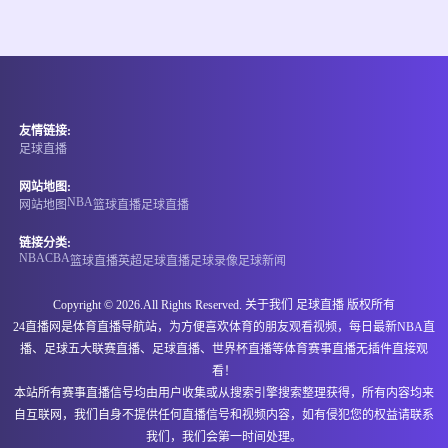
情报
08-09 18:00
即将开始
日职联
友情链接:
-
0
0
长崎成功丸
京都不死鸟
足球直播
情报
网站地图:
NBA
网站地图
篮球直播
足球直播
08-09 18:15
即将开始
荷甲
链接分类:
NBA
CBA
篮球直播
英超
足球直播
足球录像
足球新闻
-
0
0
鹿特丹斯巴达
费耶诺德
Copyright © 2026.All Rights Reserved. 关于我们
足球直播
版权所有
情报
24直播网是体育直播导航站，为方便喜欢体育的朋友观看视频，每日最新NBA直
播、足球五大联赛直播、足球直播、世界杯直播等体育赛事直播无插件直接观
08-09 18:15
即将开始
荷乙
看！
本站所有赛事直播信号均由用户收集或从搜索引擎搜索整理获得，所有内容均来
-
0
0
马斯特里赫特
乌德勒支青年队
自互联网，我们自身不提供任何直播信号和视频内容，如有侵犯您的权益请联系
我们，我们会第一时间处理。