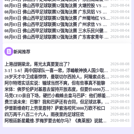
2026-08-04
08月03日 佛山西甲足球联赛32强淘汰赛 大塘控股 VS 茂名市点都得 全场录像
-
0
0
东京绿茵
川崎前锋
2026-08-04
08月03日 佛山西甲足球联赛32强淘汰赛 广东凤铝 VS 湛江八部科技 全场录像
2026-08-04
08月03日 佛山西甲足球联赛32强淘汰赛 广州蜀地红 VS 广州戴拿模 全场录像
情报
2026-08-04
08月03日 佛山西甲足球联赛32强淘汰赛 广州求信 VS 顺德新青年 全场录像
2026-08-04
08月03日 佛山西甲足球联赛32强淘汰赛 三水乐民兴健力宝 VS 中国澳门澳科精英 全场录像
2026-08-04
08月03日 佛山西甲足球联赛32强淘汰赛 广东客家青年 VS 广州英华思力U17 全场录像
08-09 17:30
直播中
中乙
-
0
0
大连可为
兰州陇原竞技
新闻推荐
2026-08-08
上港战铜梁龙，蒋光太真要复出了？
情报
2026-08-07
3-1！5-6！两中国球队一喜一悲，浮嶋敏神换人国少取胜，上海惜败
2026-08-06
28岁天才中卫成香饽饽，曼联切尔西抢人，阿隆索点名要买
08-09 18:00
即将开始
乌克超
2026-08-06
阿尔特塔实话实说：输球当然不爽，但有些事真不能聊
2026-08-04
米体：佛罗伦萨对基恩去留持开放态度，但要价4000万欧元起步
-
0
0
柔亚
克里夫巴斯
2026-08-04
马竞CEO亲自下场，硬拦小蜘蛛去皇马巴萨：他们想羞辱我们！
2026-08-03
费兰谈未来：巴黎？我和巴萨还有合同，但足球这事，谁说得准呢
情报
2026-08-03
伊普斯维奇盯上劳里恩特？萨索洛咬死3000万欧不松口
2026-08-03
四万两千八百二十六人，雨夜里的足球狂欢
08-09 18:00
即将开始
2026-08-03
中甲
阿根廷新星戴维-罗梅罗要去帕尔马？《奥莱报》说就差临门一脚了
-
0
0
延边龙鼎
深圳青年人