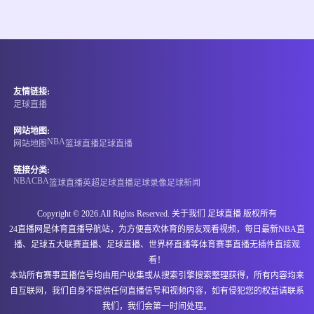
情报
08-08 13:00
即将开始
澳西甲
友情链接:
-
0
0
金斯利西部
格韦卢普
足球直播
情报
网站地图:
NBA
网站地图
篮球直播
足球直播
08-08 13:00
即将开始
澳威女超
链接分类:
NBA
CBA
篮球直播
英超
足球直播
足球录像
足球新闻
-
0
0
思比瑞特士女足
西悉尼流浪者女足B队
Copyright © 2026.All Rights Reserved. 关于我们
足球直播
版权所有
情报
24直播网是体育直播导航站，为方便喜欢体育的朋友观看视频，每日最新NBA直
播、足球五大联赛直播、足球直播、世界杯直播等体育赛事直播无插件直接观
08-08 13:00
即将开始
澳威女超
看！
本站所有赛事直播信号均由用户收集或从搜索引擎搜索整理获得，所有内容均来
-
0
0
公牛学院女足
悉尼大学女足
自互联网，我们自身不提供任何直播信号和视频内容，如有侵犯您的权益请联系
我们，我们会第一时间处理。