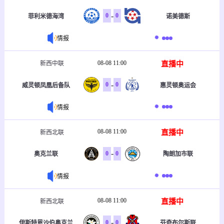
-
0
0
菲利米德海湾
诺美德斯
情报
08-08 11:00
直播中
新西中联
-
0
0
威灵顿凤凰后备队
惠灵顿奥运会
情报
08-08 11:00
直播中
新西北联
-
0
0
奥克兰联
陶朗加市联
情报
08-08 11:00
直播中
新西北联
-
0
0
伊斯特恩沙伯奥克兰
芬奇布尔斯联