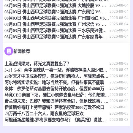
2026-08-04
08月03日 佛山西甲足球联赛32强淘汰赛 大塘控股 VS 茂名市点都得 全场录像
-
0
0
尤立维斯图尼
东南联合
2026-08-04
08月03日 佛山西甲足球联赛32强淘汰赛 广东凤铝 VS 湛江八部科技 全场录像
2026-08-04
08月03日 佛山西甲足球联赛32强淘汰赛 广州蜀地红 VS 广州戴拿模 全场录像
情报
2026-08-04
08月03日 佛山西甲足球联赛32强淘汰赛 广州求信 VS 顺德新青年 全场录像
2026-08-04
08月03日 佛山西甲足球联赛32强淘汰赛 三水乐民兴健力宝 VS 中国澳门澳科精英 全场录像
2026-08-04
08月03日 佛山西甲足球联赛32强淘汰赛 广东客家青年 VS 广州英华思力U17 全场录像
08-08 13:00
即将开始
澳南超
-
0
0
阿德莱德城
普雷福特
新闻推荐
2026-08-08
上港战铜梁龙，蒋光太真要复出了？
情报
2026-08-07
3-1！5-6！两中国球队一喜一悲，浮嶋敏神换人国少取胜，上海惜败
2026-08-06
28岁天才中卫成香饽饽，曼联切尔西抢人，阿隆索点名要买
08-08 13:00
即将开始
澳南超
2026-08-06
阿尔特塔实话实说：输球当然不爽，但有些事真不能聊
2026-08-04
米体：佛罗伦萨对基恩去留持开放态度，但要价4000万欧元起步
-
0
0
克罗伊登国王
斯特尔特狮队
2026-08-04
马竞CEO亲自下场，硬拦小蜘蛛去皇马巴萨：他们想羞辱我们！
2026-08-03
费兰谈未来：巴黎？我和巴萨还有合同，但足球这事，谁说得准呢
情报
2026-08-03
伊普斯维奇盯上劳里恩特？萨索洛咬死3000万欧不松口
2026-08-03
四万两千八百二十六人，雨夜里的足球狂欢
08-08 13:00
即将开始
2026-08-03
澳首超
阿根廷新星戴维-罗梅罗要去帕尔马？《奥莱报》说就差临门一脚了
-
0
0
布伦达贝拉
塔格拉诺联