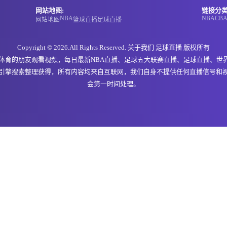
网站地图:
链接分类
NBA
NBA
CB
网站地图
篮球直播
足球直播
Copyright © 2026.All Rights Reserved. 关于我们
足球直播
版权所有
欢体育的朋友观看视频，每日最新NBA直播、足球五大联赛直播、足球直播、世
引擎搜索整理获得，所有内容均来自互联网，我们自身不提供任何直播信号和
会第一时间处理。