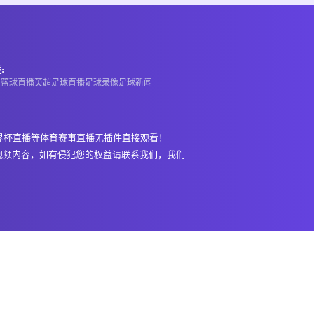
:
A
篮球直播
英超
足球直播
足球录像
足球新闻
界杯直播等体育赛事直播无插件直接观看！
视频内容，如有侵犯您的权益请联系我们，我们