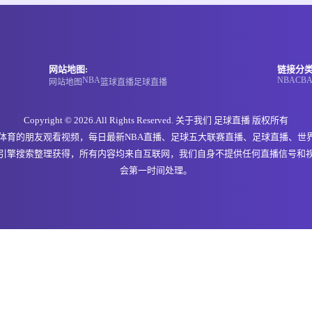
网站地图:
链接分类
NBA
NBA
CB
网站地图
篮球直播
足球直播
Copyright © 2026.All Rights Reserved. 关于我们
足球直播
版权所有
欢体育的朋友观看视频，每日最新NBA直播、足球五大联赛直播、足球直播、世
引擎搜索整理获得，所有内容均来自互联网，我们自身不提供任何直播信号和
会第一时间处理。