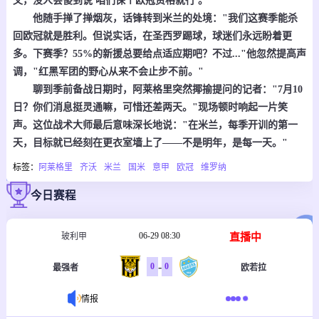
文，没人会傻到说'咱们保个欧冠资格就行'。"
他随手掸了掸烟灰，话锋转到米兰的处境："我们这赛季能杀
回欧冠就是胜利。但说实话，在圣西罗踢球，球迷们永远盼着更
多。下赛季？55%的新援总要给点适应期吧？不过..."他忽然提高声
调，"红黑军团的野心从来不会止步不前。"
聊到季前备战日期时，阿莱格里突然揶揄提问的记者："7月10
日？你们消息挺灵通嘛，可惜还差两天。"现场顿时响起一片笑
声。这位战术大师最后意味深长地说："在米兰，每季开训的第一
天，目标就已经刻在更衣室墙上了——不是明年，是每一天。"
标签：
阿莱格里
齐沃
米兰
国米
意甲
欧冠
维罗纳
今日赛程
06-29 08:30
直播中
玻利甲
-
0
0
最强者
欧若拉
情报