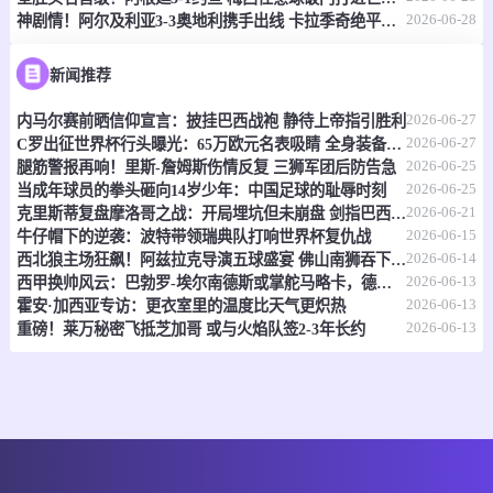
2026-06-28
神剧情！阿尔及利亚3-3奥地利携手出线 卡拉季奇绝平送伊朗出局
06-29 18:00
即将开始
友谊赛
-
0
0
拉脱维亚U20
塞尔维亚U20
新闻推荐
2026-06-27
内马尔赛前晒信仰宣言：披挂巴西战袍 静待上帝指引胜利
情报
2026-06-27
C罗出征世界杯行头曝光：65万欧元名表吸睛 全身装备够买套房
2026-06-25
腿筋警报再响！里斯-詹姆斯伤情反复 三狮军团后防告急
06-29 18:30
即将开始
卢旺达乙
2026-06-25
当成年球员的拳头砸向14岁少年：中国足球的耻辱时刻
2026-06-21
克里斯蒂复盘摩洛哥之战：开局埋坑但未崩盘 剑指巴西信心十足
-
0
0
圣彼得伊吉霍佐
因塔雷
2026-06-15
牛仔帽下的逆袭：波特带领瑞典队打响世界杯复仇战
2026-06-14
西北狼主场狂飙！阿兹拉克导演五球盛宴 佛山南狮吞下惨败苦果
情报
2026-06-13
西甲换帅风云：巴勃罗-埃尔南德斯或掌舵马略卡，德米凯利斯转战德甲
2026-06-13
霍安·加西亚专访：更衣室里的温度比天气更炽热
06-29 19:00
即将开始
2026-06-13
中女超
重磅！莱万秘密飞抵芝加哥 或与火焰队签2-3年长约
-
0
0
广东广州数科女足
武汉车谷江大女足
情报
06-29 19:00
即将开始
中女超