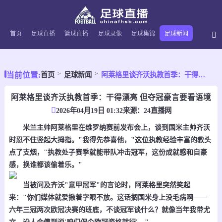
首页
足球直播
篮球直播
足球录像
足球集锦
足球新闻
当前位置:
首页
足球新闻
阿莱格里谈齐沃执教首季：干得漂亮 但夺冠豪言要看语境
阿莱格里谈齐沃执教首季：干得漂亮 但夺冠豪言要看语境
2026年04月19日 01:32
来源：
24直播网
米兰主帅阿莱格里在维罗纳赛前发布会上，谈到国米主帅齐沃
时忍不住竖起大拇指。"我得先恭喜他，"这位执教经验丰富的教头
点了支烟，"执教处子赛季就能带队冲击冠军，这份成就感和自豪
感，换谁都该偷着乐。"
当被问及齐沃"意甲冠军"的言论时，阿莱格里突然笑起
来："你们媒体就爱揪着字眼不放。这话搁国米身上没毛病啊——
六年三冠两次欧冠决赛的班底，不谈冠军谈什么？就像当年我带尤