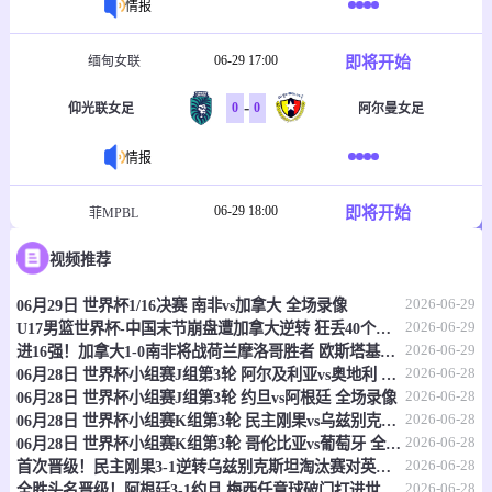
情报
06-29 17:00
即将开始
缅甸女联
-
0
0
仰光联女足
阿尔曼女足
情报
06-29 18:00
即将开始
菲MPBL
-
0
0
视频推荐
帕拉纳克爱国者队
巴塘坎卡卢
2026-06-29
06月29日 世界杯1/16决赛 南非vs加拿大 全场录像
情报
2026-06-29
U17男篮世界杯-中国末节崩盘遭加拿大逆转 狂丢40个后场篮板
2026-06-29
进16强！加拿大1-0南非将战荷兰摩洛哥胜者 欧斯塔基奥92分钟绝杀
06-29 18:00
即将开始
不丹廷联
2026-06-28
06月28日 世界杯小组赛J组第3轮 阿尔及利亚vs奥地利 全场录像
2026-06-28
06月28日 世界杯小组赛J组第3轮 约旦vs阿根廷 全场录像
-
0
0
齐朗足球俱乐部
帕罗FC
2026-06-28
06月28日 世界杯小组赛K组第3轮 民主刚果vs乌兹别克斯坦 全场录像
2026-06-28
06月28日 世界杯小组赛K组第3轮 哥伦比亚vs葡萄牙 全场录像
情报
2026-06-28
首次晋级！民主刚果3-1逆转乌兹别克斯坦淘汰赛对英格兰 维萨双响
2026-06-28
全胜头名晋级！阿根廷3-1约旦 梅西任意球破门打进世界杯第19球