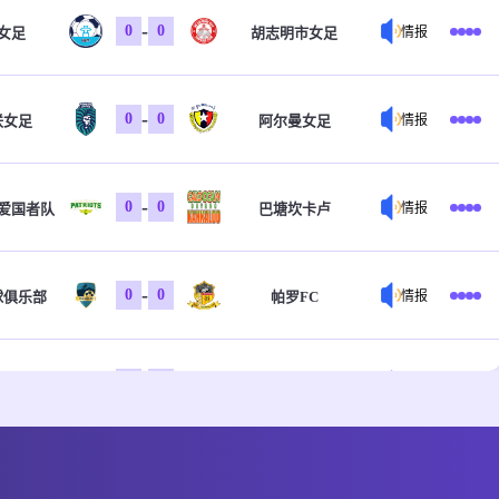
-
0
0
女足
胡志明市女足
情报
-
0
0
联女足
阿尔曼女足
情报
-
0
0
爱国者队
巴塘坎卡卢
情报
-
0
0
球俱乐部
帕罗FC
情报
-
0
0
亚U20
塞尔维亚U20
情报
-
0
0
伊吉霍佐
因塔雷
情报