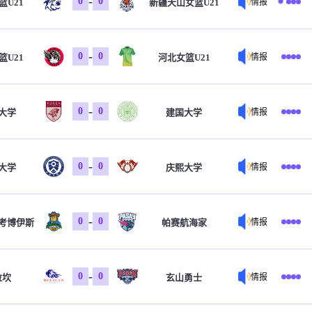
-
0
0
篮U21
新疆天山女篮U21
情报
-
0
0
篮U21
河北女篮U21
情报
-
0
0
大学
建国大学
情报
-
0
0
大学
庆熙大学
情报
-
0
0
考博伊斯
帕赛航海家
情报
-
0
0
拉坎
玄山勇士
情报