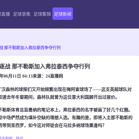
球直播
足球录像
足球集锦
足球新闻
战 那不勒斯加入弗拉泰西争夺行列
逐战 那不勒斯加入弗拉泰西争夺行列
6年06月11日 04:13
来源：
24直播网
丁汉森林的球探们又开始频繁出现在梅阿查球场了——这支英超球队对
知道去年冬窗期间，森林队就曾为这位意大利国脚开出过报价。
勒斯体育总监曼纳的笔记本上，弗拉泰西的名字被画了好几个红圈。
型中场俨然成为填补空缺的理想人选。有趣的是，即将入主那不勒斯的
西带到圣西罗，如今这对师徒会在马拉多纳球场重逢吗？
那不勒斯
转会