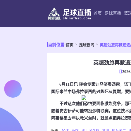
首页
足球直播
篮
首页
足球新闻
英超劲旅再掀追逐
当前位置:
英超劲旅再掀追
202
6月11日讯 转会专家迪马济奥透露，诺
国际米兰中场弗拉泰西的兴趣死灰复燃。要
不过这次他们恐怕要面临激烈竞争。那不
随着安古伊萨可能转投沙特联赛，这位技术
阿莱格里去年执教米兰时，就差点把弗拉泰
标签：
足球
英超
诺丁汉森林
意甲
国际米兰