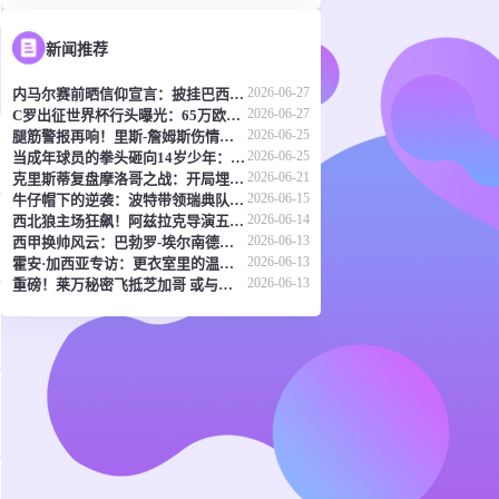
新闻推荐
2026-06-27
内马尔赛前晒信仰宣言：披挂巴西战袍 静待上帝指引胜利
2026-06-27
C罗出征世界杯行头曝光：65万欧元名表吸睛 全身装备够买套房
2026-06-25
腿筋警报再响！里斯-詹姆斯伤情反复 三狮军团后防告急
2026-06-25
当成年球员的拳头砸向14岁少年：中国足球的耻辱时刻
2026-06-21
克里斯蒂复盘摩洛哥之战：开局埋坑但未崩盘 剑指巴西信心十足
2026-06-15
牛仔帽下的逆袭：波特带领瑞典队打响世界杯复仇战
2026-06-14
西北狼主场狂飙！阿兹拉克导演五球盛宴 佛山南狮吞下惨败苦果
2026-06-13
西甲换帅风云：巴勃罗-埃尔南德斯或掌舵马略卡，德米凯利斯转战德甲
2026-06-13
霍安·加西亚专访：更衣室里的温度比天气更炽热
2026-06-13
重磅！莱万秘密飞抵芝加哥 或与火焰队签2-3年长约