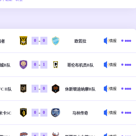
-
0
0
强者
欧若拉
情报
-
0
1
城B队
哥伦布机员B队
情报
-
1
0
C II队
休斯顿迪纳摩B队
情报
-
0
0
米卡SC
马林传奇
情报