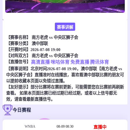
赛事讲解
【赛事名称】
南方老虎 vs 中央区狮子会
【赛事分类】
澳中部联
【开赛时间】2026-07-08 19:00
【对阵双方】
南方老虎 vs 中央区狮子会
【直播信号】
高清直播
咪咕体育
免费直播
腾讯体育
【赛事说明】北京时间2026-07-08 19:00，澳中部联【南方老虎 vs
中央区狮子会】直播准时在线播放，喜欢看澳中部联比赛的朋友可
以提前收藏本页面以免错过直播。
【友好提示】部分比赛将在赛前更新，可能需要您在比赛前再刷新
查看。 如果本页面比赛已经过期已经过期，或者以上信号都无
效，请查看最新直播信号。
今日赛程
WNBA
08-09 08:30
直播中