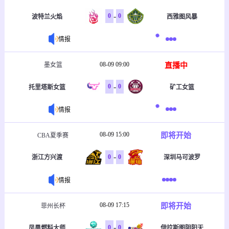
-
0
0
波特兰火焰
西雅图风暴
情报
08-09 09:00
直播中
墨女篮
-
0
0
托里塔斯女篮
矿工女篮
情报
08-09 15:00
即将开始
CBA夏季赛
-
0
0
浙江方兴渡
深圳马可波罗
情报
08-09 17:15
即将开始
菲州长杯
-
0
0
凤凰燃料大师
伊拉斯图阴阳天