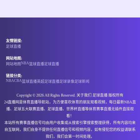
情报
08-11 10:00
即将开始
墨联
-
0
0
多拉多斯
弗雷斯尼洛虾
友情链接:
足球直播
情报
网站地图:
NBA
08-11 10:15
网站地图
篮球直播
足球直播
即将开始
墨联
链接分类:
-
0
0
迪亚布罗斯
富尔萨雷吉亚
NBA
CBA
篮球直播
英超
足球直播
足球录像
足球新闻
情报
Copyright © 2026.All Rights Reserved. 关于我们
足球直播
版权所有
24直播网是体育直播导航站，为方便喜欢体育的朋友观看视频，每日最新NBA直
08-11 15:00
即将开始
菲MPBL
播、足球五大联赛直播、足球直播、世界杯直播等体育赛事直播无插件直接观
看！
-
0
0
巴塔安利瑟斯
萨兰加尼
本站所有赛事直播信号均由用户收集或从搜索引擎搜索整理获得，所有内容均来
自互联网，我们自身不提供任何直播信号和视频内容，如有侵犯您的权益请联系
情报
我们，我们会第一时间处理。