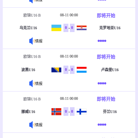
08-11 00:00
即将开始
欧锦U16 B
-
0
0
乌克兰U16
克罗地亚U16
情报
08-11 00:00
即将开始
欧锦U16 B
-
0
0
波黑U16
卢森堡U16
情报
08-11 00:00
即将开始
欧锦U16 B
-
0
0
挪威U16
芬兰U16
情报