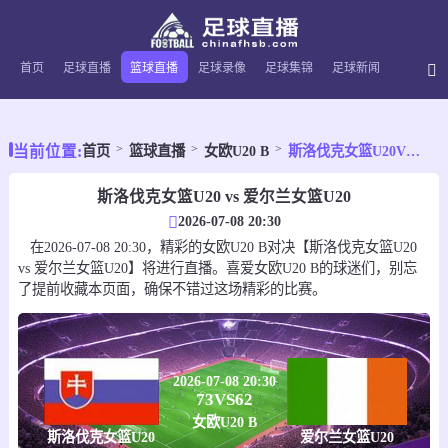
首页
足球直播
篮球直播
足球录像
足球集锦
足球新闻
当前位置:
首页
篮球直播
女欧U20 B
斯洛伐克女篮U20VS爱尔兰女篮U20
斯洛伐克女篮U20 vs 爱尔兰女篮U20
2026-07-08 20:30
在2026-07-08 20:30，精彩的女欧U20 B对决【斯洛伐克女篮U20
vs 爱尔兰女篮U20】将进行直播。喜爱女欧U20 B的球迷们，别忘
了提前收藏本页面，确保不错过这场精彩的比赛。
2026-07-08 20:30
73
VS
62
女欧U20 B
斯洛伐克女篮U20
爱尔兰女篮U20