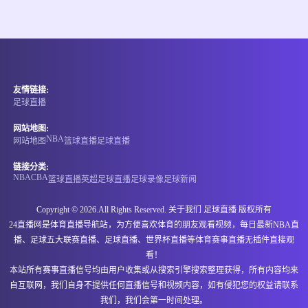
08-08 00:00
即将开始
欧锦U16 B
-
0
0
匈牙利U16
奥地利U16
友情链接:
情报
足球直播
08-08 00:00
即将开始
欧锦U16 B
网站地图:
NBA
网站地图
篮球直播
足球直播
-
0
0
丹麦U16
爱沙尼亚U16
链接分类:
NBA
CBA
篮球直播
英超
足球直播
足球录像
足球新闻
情报
Copyright © 2026.All Rights Reserved. 关于我们
足球直播
版权所有
WNBA
08-08 07:30
即将开始
24直播网是体育直播导航站，为方便喜欢体育的朋友观看视频，每日最新NBA直
播、足球五大联赛直播、足球直播、世界杯直播等体育赛事直播无插件直接观
-
0
0
康涅狄克太阳
凤凰城水银
看！
本站所有赛事直播信号均由用户收集或从搜索引擎搜索整理获得，所有内容均来
情报
自互联网，我们自身不提供任何直播信号和视频内容，如有侵犯您的权益请联系
我们，我们会第一时间处理。