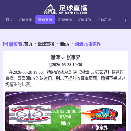
首页
足球直播
篮球直播
足球录像
足球集锦
足球新闻
当前位置:
首页
篮球直播
湘BA
湘潭VS张家界
湘潭 vs 张家界
2026-05-28 19:30
在2026-05-28 19:30，精彩的湘BA对决【湘潭 vs 张家界】将进行
直播。喜爱湘BA的球迷们，别忘了提前收藏本页面，确保不错过这
场精彩的比赛。
2026-05-28 19:30
0
VS
0
湘BA
湘潭
张家界