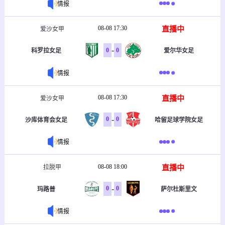
情报
08-08 17:30
直播中
爱沙女甲
-
0
0
科罗拉女足
爱尔华女足
情报
08-08 17:30
直播中
爱沙女甲
-
0
0
沙库体育会女足
哈留足球学院女足
情报
08-08 18:00
直播中
拉脱甲
-
0
0
玛路普
萨尔杜斯里文
情报