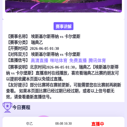
赛事讲解
【赛事名称】
埃斯基尔斯蒂纳 vs 卡尔堡斯
【赛事分类】
瑞典乙
【开赛时间】2026-06-05 01:30
【对阵双方】
埃斯基尔斯蒂纳 vs 卡尔堡斯
【直播信号】
高清直播
咪咕体育
免费直播
腾讯体育
【赛事说明】北京时间2026-06-05 01:30，瑞典乙【埃斯基尔斯蒂
纳 vs 卡尔堡斯】直播准时在线播放，喜欢看瑞典乙比赛的朋友可
以提前收藏本页面以免错过直播。
【友好提示】部分比赛将在赛前更新，可能需要您在比赛前再刷新
查看。 如果本页面比赛已经过期已经过期，或者以上信号都无
效，请查看最新直播信号。
今日赛程
08-08 16:30
直播中
中乙