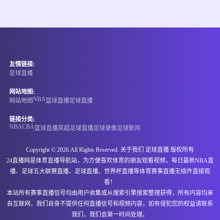
情报
08-08 14:00
直播中
澳维女超
友情链接:
-
0
0
墨尔本城青年女足
普雷斯顿狮队女足
足球直播
情报
网站地图:
NBA
网站地图
篮球直播
足球直播
08-08 14:00
直播中
澳维女超
链接分类:
NBA
CBA
篮球直播
英超
足球直播
足球录像
足球新闻
-
0
0
埃森登皇家女足
班特列女足
Copyright © 2026.All Rights Reserved. 关于我们
足球直播
版权所有
情报
24直播网是体育直播导航站，为方便喜欢体育的朋友观看视频，每日最新NBA直
播、足球五大联赛直播、足球直播、世界杯直播等体育赛事直播无插件直接观
08-08 14:00
直播中
澳维女超
看！
本站所有赛事直播信号均由用户收集或从搜索引擎搜索整理获得，所有内容均来
-
0
0
阿拉门女足
布伦达拉鹰女足
自互联网，我们自身不提供任何直播信号和视频内容，如有侵犯您的权益请联系
我们，我们会第一时间处理。