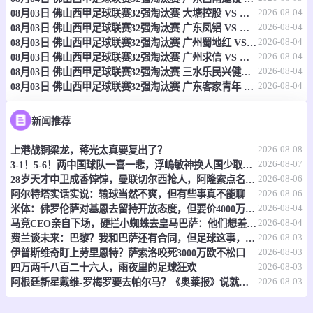
2026-08-04
08月03日 佛山西甲足球联赛32强淘汰赛 大塘控股 VS 茂名市点都得 全场录像
-
0
0
斯普林菲尔德联
昆士兰大学
2026-08-04
08月03日 佛山西甲足球联赛32强淘汰赛 广东凤铝 VS 湛江八部科技 全场录像
2026-08-04
08月03日 佛山西甲足球联赛32强淘汰赛 广州蜀地红 VS 广州戴拿模 全场录像
情报
2026-08-04
08月03日 佛山西甲足球联赛32强淘汰赛 广州求信 VS 顺德新青年 全场录像
2026-08-04
08月03日 佛山西甲足球联赛32强淘汰赛 三水乐民兴健力宝 VS 中国澳门澳科精英 全场录像
2026-08-04
08月03日 佛山西甲足球联赛32强淘汰赛 广东客家青年 VS 广州英华思力U17 全场录像
08-08 14:00
直播中
澳维女超
-
0
0
墨尔本胜利青年女足
春山俱乐部女足
新闻推荐
2026-08-08
上港战铜梁龙，蒋光太真要复出了？
情报
2026-08-07
3-1！5-6！两中国球队一喜一悲，浮嶋敏神换人国少取胜，上海惜败
2026-08-06
28岁天才中卫成香饽饽，曼联切尔西抢人，阿隆索点名要买
08-08 14:00
直播中
澳维女超
2026-08-06
阿尔特塔实话实说：输球当然不爽，但有些事真不能聊
2026-08-04
米体：佛罗伦萨对基恩去留持开放态度，但要价4000万欧元起步
-
0
0
布琳狮子女足
波克海尔女足
2026-08-04
马竞CEO亲自下场，硬拦小蜘蛛去皇马巴萨：他们想羞辱我们！
2026-08-03
费兰谈未来：巴黎？我和巴萨还有合同，但足球这事，谁说得准呢
情报
2026-08-03
伊普斯维奇盯上劳里恩特？萨索洛咬死3000万欧不松口
2026-08-03
四万两千八百二十六人，雨夜里的足球狂欢
08-08 14:00
直播中
2026-08-03
澳维女超
阿根廷新星戴维-罗梅罗要去帕尔马？《奥莱报》说就差临门一脚了
-
0
0
凯勒公园女足
海德伯格女足