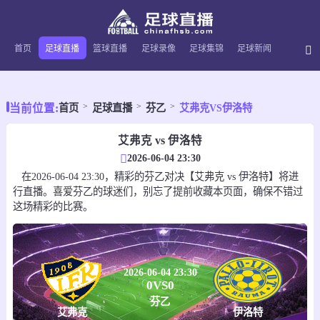
首页
足球直播
篮球直播
足球录像
足球集锦
足球新闻
当前位置:
首页
足球直播
芬乙
艾弗克VS伊洛特
艾弗克 vs 伊洛特
2026-06-04 23:30
在2026-06-04 23:30，精彩的芬乙对决【艾弗克 vs 伊洛特】将进
行直播。喜爱芬乙的球迷们，别忘了提前收藏本页面，确保不错过
这场精彩的比赛。
2026-06-04 23:30
0
VS
0
芬乙
艾弗克
伊洛特