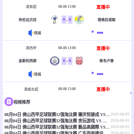
08-08 13:00
直播中
澳首超
-
0
0
布伦达贝拉
塔格拉诺联
情报
08-08 13:00
直播中
澳西甲
-
0
0
金斯利西部
格韦卢普
情报
08-08 13:00
直播中
澳威女超
-
0
0
视频推荐
思比瑞特士女足
西悉尼流浪者女足B队
2026-08-05
08月04日 佛山西甲足球联赛32强淘汰赛 肇庆恒骏成 VS 三七互娱 全场录像
情报
2026-08-05
08月04日 佛山西甲足球联赛32强淘汰赛 贪玩游戏 VS 美的薪火 全场录像
2026-08-05
08月04日 佛山西甲足球联赛32强淘汰赛 藝品高國際 VS 湛江狂狼·粵辉能源 全场录像
08-08 13:00
直播中
澳威女超
2026-08-05
08月04日 佛山西甲足球联赛32强淘汰赛 广东西南建设 VS 香港圣徒 全场录像