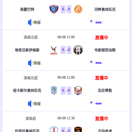
-
0
0
南霍巴特
河畔奥林匹克
情报
08-08 12:00
直播中
澳威北超
-
0
0
埃奇沃斯伊格斯
韦斯顿劳动熊
情报
08-08 12:00
直播中
澳威北超
-
0
0
纽卡斯尔奥林匹克
瓦伦蒂勒
情报
08-08 12:30
直播中
澳首超
-
0
0
坎培拉奥林匹克
古玛老虎