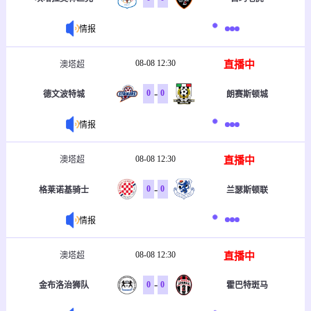
情报
08-08 12:30
直播中
澳塔超
-
0
0
德文波特城
朗赛斯顿城
情报
08-08 12:30
直播中
澳塔超
-
0
0
格莱诺基骑士
兰瑟斯顿联
情报
08-08 12:30
直播中
澳塔超
-
0
0
金布洛治狮队
霍巴特斑马