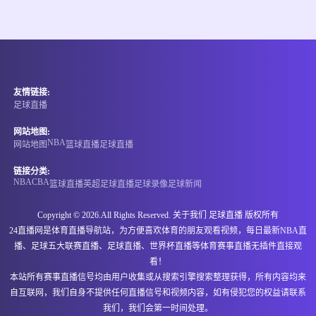
情报
08-08 13:00
直播中
澳威女超
友情链接:
-
0
0
海利斯联女足
芒特德瑞特城女足
足球直播
情报
网站地图:
NBA
网站地图
篮球直播
足球直播
08-08 13:00
直播中
澳威女超
链接分类:
NBA
CBA
篮球直播
英超
足球直播
足球录像
足球新闻
-
0
0
悉尼奥林匹克女足
北方虎女足
Copyright © 2026.All Rights Reserved. 关于我们
足球直播
版权所有
情报
24直播网是体育直播导航站，为方便喜欢体育的朋友观看视频，每日最新NBA直
播、足球五大联赛直播、足球直播、世界杯直播等体育赛事直播无插件直接观
08-08 13:00
直播中
新西北联
看！
本站所有赛事直播信号均由用户收集或从搜索引擎搜索整理获得，所有内容均来
-
0
0
伯肯黑德联
曼努联合
自互联网，我们自身不提供任何直播信号和视频内容，如有侵犯您的权益请联系
我们，我们会第一时间处理。