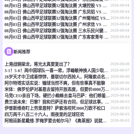
2026-08-04
08月03日 佛山西甲足球联赛32强淘汰赛 大塘控股 VS 茂名市点都得 全场录像
-
0
0
公牛学院女足
悉尼大学女足
2026-08-04
08月03日 佛山西甲足球联赛32强淘汰赛 广东凤铝 VS 湛江八部科技 全场录像
2026-08-04
08月03日 佛山西甲足球联赛32强淘汰赛 广州蜀地红 VS 广州戴拿模 全场录像
情报
2026-08-04
08月03日 佛山西甲足球联赛32强淘汰赛 广州求信 VS 顺德新青年 全场录像
2026-08-04
08月03日 佛山西甲足球联赛32强淘汰赛 三水乐民兴健力宝 VS 中国澳门澳科精英 全场录像
2026-08-04
08月03日 佛山西甲足球联赛32强淘汰赛 广东客家青年 VS 广州英华思力U17 全场录像
08-08 13:00
直播中
澳威女超
-
0
0
马卡瑟尔女足
新南威尔士大学女足
新闻推荐
2026-08-08
上港战铜梁龙，蒋光太真要复出了？
情报
2026-08-07
3-1！5-6！两中国球队一喜一悲，浮嶋敏神换人国少取胜，上海惜败
2026-08-06
28岁天才中卫成香饽饽，曼联切尔西抢人，阿隆索点名要买
08-08 13:00
直播中
澳威女超
2026-08-06
阿尔特塔实话实说：输球当然不爽，但有些事真不能聊
2026-08-04
米体：佛罗伦萨对基恩去留持开放态度，但要价4000万欧元起步
-
0
0
A.P.I.A莱洽德女足
格拉德斯维尔乌鸦女足
2026-08-04
马竞CEO亲自下场，硬拦小蜘蛛去皇马巴萨：他们想羞辱我们！
2026-08-03
费兰谈未来：巴黎？我和巴萨还有合同，但足球这事，谁说得准呢
情报
2026-08-03
伊普斯维奇盯上劳里恩特？萨索洛咬死3000万欧不松口
2026-08-03
四万两千八百二十六人，雨夜里的足球狂欢
08-08 13:00
直播中
2026-08-03
澳威女超
阿根廷新星戴维-罗梅罗要去帕尔马？《奥莱报》说就差临门一脚了
-
0
0
曼立联女足
伊拉瓦拉女足