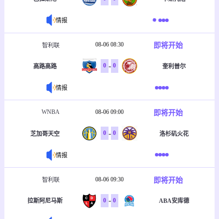
情报
08-06 08:30
即将开始
智利联
-
0
0
高路高路
奎利普尔
情报
WNBA
08-06 09:00
即将开始
-
0
0
芝加哥天空
洛杉矶火花
情报
08-06 09:30
即将开始
智利联
-
0
0
拉斯阿尼马斯
ABA安库德