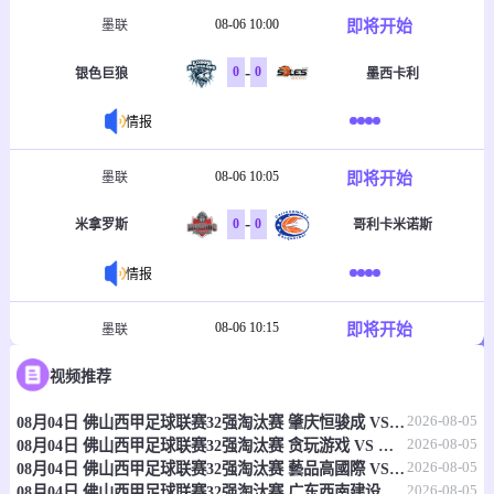
08-06 10:00
即将开始
墨联
-
0
0
银色巨狼
墨西卡利
情报
08-06 10:05
即将开始
墨联
-
0
0
米拿罗斯
哥利卡米诺斯
情报
08-06 10:15
即将开始
墨联
-
0
0
视频推荐
迪亚布罗斯
弗雷塞罗斯
2026-08-05
08月04日 佛山西甲足球联赛32强淘汰赛 肇庆恒骏成 VS 三七互娱 全场录像
情报
2026-08-05
08月04日 佛山西甲足球联赛32强淘汰赛 贪玩游戏 VS 美的薪火 全场录像
2026-08-05
08月04日 佛山西甲足球联赛32强淘汰赛 藝品高國際 VS 湛江狂狼·粵辉能源 全场录像
08-06 10:15
即将开始
墨联
2026-08-05
08月04日 佛山西甲足球联赛32强淘汰赛 广东西南建设 VS 香港圣徒 全场录像