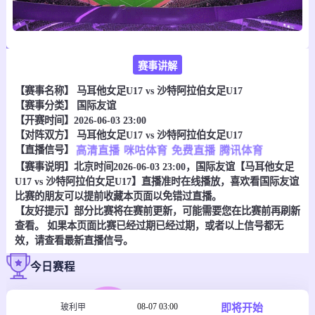
赛事讲解
【赛事名称】
马耳他女足U17 vs 沙特阿拉伯女足U17
【赛事分类】
国际友谊
【开赛时间】2026-06-03 23:00
【对阵双方】
马耳他女足U17 vs 沙特阿拉伯女足U17
【直播信号】
高清直播
咪咕体育
免费直播
腾讯体育
【赛事说明】北京时间2026-06-03 23:00，国际友谊【马耳他女足
U17 vs 沙特阿拉伯女足U17】直播准时在线播放，喜欢看国际友谊
比赛的朋友可以提前收藏本页面以免错过直播。
【友好提示】部分比赛将在赛前更新，可能需要您在比赛前再刷新
查看。 如果本页面比赛已经过期已经过期，或者以上信号都无
效，请查看最新直播信号。
今日赛程
08-07 03:00
即将开始
玻利甲