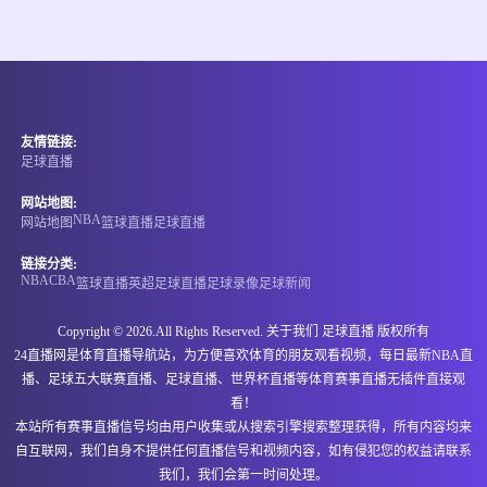
情报
08-07 07:30
即将开始
玻利甲
友情链接:
-
0
0
布鲁明
阿拉维预备
足球直播
情报
网站地图:
NBA
网站地图
篮球直播
足球直播
08-07 09:00
即将开始
墨西甲
链接分类:
NBA
CBA
篮球直播
英超
足球直播
足球录像
足球新闻
-
0
0
多拉多斯
扎卡特卡斯
Copyright © 2026.All Rights Reserved. 关于我们
足球直播
版权所有
情报
24直播网是体育直播导航站，为方便喜欢体育的朋友观看视频，每日最新NBA直
播、足球五大联赛直播、足球直播、世界杯直播等体育赛事直播无插件直接观
08-07 09:00
即将开始
墨西甲
看！
本站所有赛事直播信号均由用户收集或从搜索引擎搜索整理获得，所有内容均来
-
0
0
哥达拿查拉大学
克雷卡米诺斯
自互联网，我们自身不提供任何直播信号和视频内容，如有侵犯您的权益请联系
我们，我们会第一时间处理。