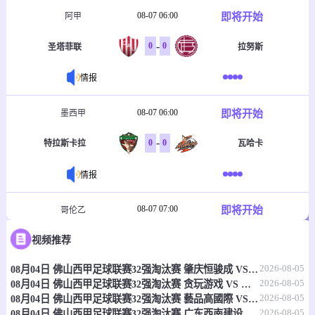
08-07 06:00
即将开始
阿甲
-
0
0
圣塔菲联
拉努斯
情报
08-07 06:00
即将开始
墨西甲
-
0
0
特拉斯卡拉
瓦哈卡
情报
08-07 07:00
即将开始
哥伦乙
-
0
0
视频推荐
奥尔索马尔索
锡帕基拉老虎
2026-08-05
08月04日 佛山西甲足球联赛32强淘汰赛 肇庆恒骏成 VS 三七互娱 全场录像
情报
2026-08-05
08月04日 佛山西甲足球联赛32强淘汰赛 贪玩游戏 VS 美的薪火 全场录像
2026-08-05
08月04日 佛山西甲足球联赛32强淘汰赛 藝品高國際 VS 湛江狂狼·粵辉能源 全场录像
08-07 07:00
即将开始
哥伦乙
2026-08-05
08月04日 佛山西甲足球联赛32强淘汰赛 广东西南建设 VS 香港圣徒 全场录像