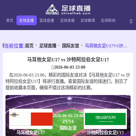
首页
足球直播
篮球直播
足球录像
足球集锦
足球新闻
当前位置:
首页
足球直播
国际友谊
马耳他女足U17VS沙特阿拉伯女足U17
马耳他女足U17 vs 沙特阿拉伯女足U17
2026-06-03 23:00
在2026-06-03 23:00，精彩的国际友谊对决【马耳他女足U17 vs 沙
特阿拉伯女足U17】将进行直播。喜爱国际友谊的球迷们，别忘了
提前收藏本页面，确保不错过这场精彩的比赛。
2026-06-03 23:00
2
VS
1
国际友谊
马耳他女足U17
沙特阿拉伯女足U17