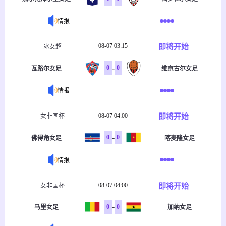
情报
08-07 03:15
即将开始
冰女超
-
0
0
瓦路尔女足
维京古尔女足
情报
08-07 04:00
即将开始
女非国杯
-
0
0
佛得角女足
喀麦隆女足
情报
08-07 04:00
即将开始
女非国杯
-
0
0
马里女足
加纳女足