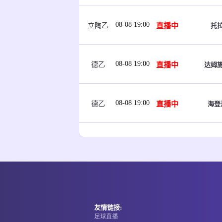
08-08 19:00
直播中
托
立陶乙
08-08 19:00
直播中
达姆
德乙
08-08 19:00
直播中
海登
德乙
08-08 19:00
直播中
卡尔
德乙
08-08 19:00
直播中
马格
德乙
友情链接:
足球直播
08-08 19:00
直播中
博
瑞典丙