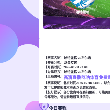
哈特堡格
【赛事名称】
哈特堡格 vs 布尔诺
【赛事分类】
球会友谊
【开赛时间】2026-07-08 23:00
【对阵双方】
哈特堡格 vs 布尔诺
【直播信号】
高清直播
咪咕体育
免费
【赛事说明】北京时间2026-07-08 23:
友可以提前收藏本页面以免错过直播。
【友好提示】部分比赛将在赛前更新，可能需
号都无效，请查看最新直播信号。
今日赛程