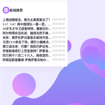
新闻推荐
2026-08-08
上港战铜梁龙，蒋光太真要复出了？
2026-08-07
3-1！5-6！两中国球队一喜一悲，浮嶋敏神换人国少取胜，上海惜败
2026-08-06
28岁天才中卫成香饽饽，曼联切尔西抢人，阿隆索点名要买
2026-08-06
阿尔特塔实话实说：输球当然不爽，但有些事真不能聊
2026-08-04
米体：佛罗伦萨对基恩去留持开放态度，但要价4000万欧元起步
2026-08-04
马竞CEO亲自下场，硬拦小蜘蛛去皇马巴萨：他们想羞辱我们！
2026-08-03
费兰谈未来：巴黎？我和巴萨还有合同，但足球这事，谁说得准呢
2026-08-03
伊普斯维奇盯上劳里恩特？萨索洛咬死3000万欧不松口
2026-08-03
四万两千八百二十六人，雨夜里的足球狂欢
2026-08-03
阿根廷新星戴维-罗梅罗要去帕尔马？《奥莱报》说就差临门一脚了