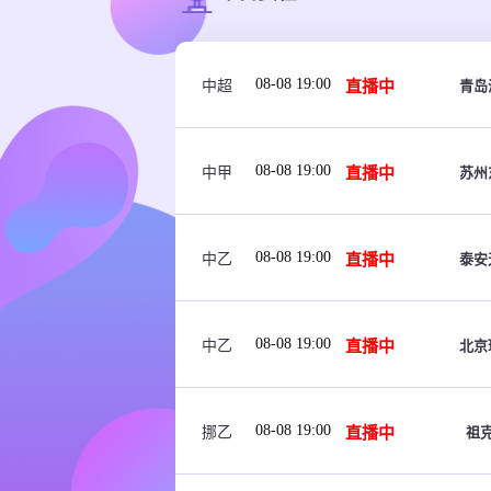
08-08 19:00
直播中
青岛
中超
08-08 19:00
直播中
苏州
中甲
08-08 19:00
直播中
泰安
中乙
08-08 19:00
直播中
北京
中乙
08-08 19:00
直播中
祖
挪乙