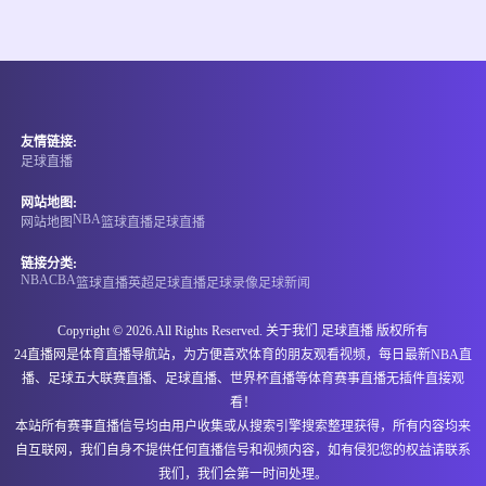
情报
08-07 09:00
即将开始
墨西甲
友情链接:
-
0
0
哥达拿查拉大学
克雷卡米诺斯
足球直播
情报
网站地图:
NBA
网站地图
篮球直播
足球直播
08-07 09:10
即将开始
哥伦乙
链接分类:
NBA
CBA
篮球直播
英超
足球直播
足球录像
足球新闻
-
0
0
卡达根拿
尤姆博独立
Copyright © 2026.All Rights Reserved. 关于我们
足球直播
版权所有
情报
24直播网是体育直播导航站，为方便喜欢体育的朋友观看视频，每日最新NBA直
播、足球五大联赛直播、足球直播、世界杯直播等体育赛事直播无插件直接观
08-07 10:00
即将开始
中北美杯
看！
本站所有赛事直播信号均由用户收集或从搜索引擎搜索整理获得，所有内容均来
-
0
0
墨西哥美洲
圣地亚哥
自互联网，我们自身不提供任何直播信号和视频内容，如有侵犯您的权益请联系
我们，我们会第一时间处理。