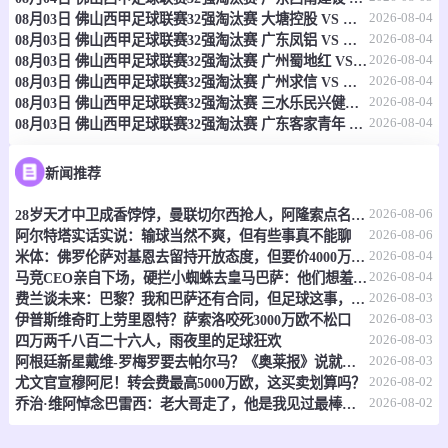
2026-08-04
08月03日 佛山西甲足球联赛32强淘汰赛 大塘控股 VS 茂名市点都得 全场录像
-
0
0
维多利亚
巴拉纳竞技
2026-08-04
08月03日 佛山西甲足球联赛32强淘汰赛 广东凤铝 VS 湛江八部科技 全场录像
2026-08-04
08月03日 佛山西甲足球联赛32强淘汰赛 广州蜀地红 VS 广州戴拿模 全场录像
情报
2026-08-04
08月03日 佛山西甲足球联赛32强淘汰赛 广州求信 VS 顺德新青年 全场录像
2026-08-04
08月03日 佛山西甲足球联赛32强淘汰赛 三水乐民兴健力宝 VS 中国澳门澳科精英 全场录像
2026-08-04
08月03日 佛山西甲足球联赛32强淘汰赛 广东客家青年 VS 广州英华思力U17 全场录像
08-07 07:05
即将开始
哥伦甲
-
0
0
卡利体育会
阿古拉斯多拉达斯
新闻推荐
2026-08-06
情报
28岁天才中卫成香饽饽，曼联切尔西抢人，阿隆索点名要买
2026-08-06
阿尔特塔实话实说：输球当然不爽，但有些事真不能聊
2026-08-04
米体：佛罗伦萨对基恩去留持开放态度，但要价4000万欧元起步
08-07 07:30
即将开始
玻利甲
2026-08-04
马竞CEO亲自下场，硬拦小蜘蛛去皇马巴萨：他们想羞辱我们！
2026-08-03
费兰谈未来：巴黎？我和巴萨还有合同，但足球这事，谁说得准呢
-
0
0
布鲁明
阿拉维预备
2026-08-03
伊普斯维奇盯上劳里恩特？萨索洛咬死3000万欧不松口
2026-08-03
四万两千八百二十六人，雨夜里的足球狂欢
情报
2026-08-03
阿根廷新星戴维-罗梅罗要去帕尔马？《奥莱报》说就差临门一脚了
2026-08-02
尤文官宣穆阿尼！转会费最高5000万欧，这买卖划算吗？
08-07 09:00
即将开始
2026-08-02
墨西甲
乔治·维阿悼念巴雷西：老大哥走了，他是我见过最棒的后卫
-
0
0
多拉多斯
扎卡特卡斯