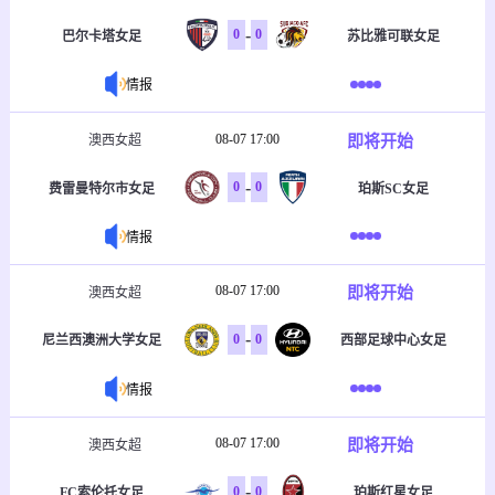
-
0
0
巴尔卡塔女足
苏比雅可联女足
情报
08-07 17:00
即将开始
澳西女超
-
0
0
费雷曼特尔市女足
珀斯SC女足
情报
08-07 17:00
即将开始
澳西女超
-
0
0
尼兰西澳洲大学女足
西部足球中心女足
情报
08-07 17:00
即将开始
澳西女超
-
0
0
FC索伦托女足
珀斯红星女足