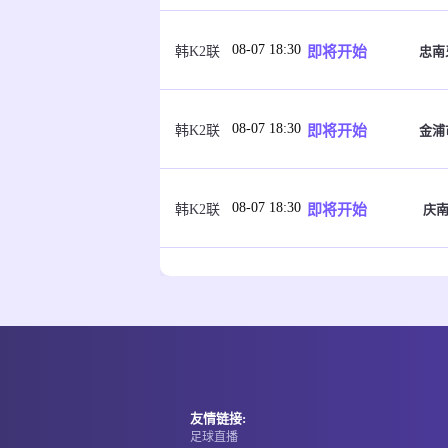
08-07 18:30
即将开始
忠南
韩K2联
08-07 18:30
即将开始
金浦
韩K2联
08-07 18:30
即将开始
庆南
韩K2联
08-07 18:30
即将开始
华城
韩K2联
08-07 18:30
即将开始
水原
韩K2联
友情链接:
足球直播
08-07 18:30
即将开始
龙仁
韩K2联