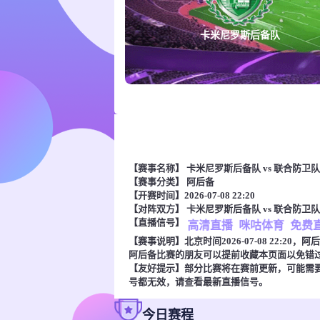
卡米尼罗斯后备队
【赛事名称】
卡米尼罗斯后备队 vs 联合防卫
【赛事分类】
阿后备
【开赛时间】2026-07-08 22:20
【对阵双方】
卡米尼罗斯后备队 vs 联合防卫
【直播信号】
高清直播
咪咕体育
免费
【赛事说明】北京时间2026-07-08 22:
阿后备比赛的朋友可以提前收藏本页面以免错
【友好提示】部分比赛将在赛前更新，可能需
号都无效，请查看最新直播信号。
今日赛程