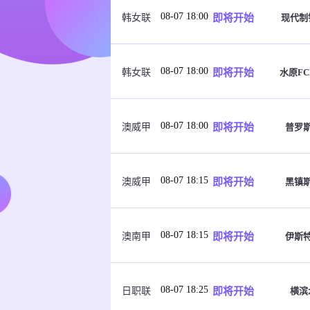
08-07 18:00
即将开始
现代制
韩女联
08-07 18:00
即将开始
水原F
韩女联
08-07 18:00
即将开始
普罗
澳威甲
08-07 18:15
即将开始
黑镇
澳威甲
08-07 18:15
即将开始
伊斯
澳南甲
08-07 18:25
即将开始
横滨
日职联