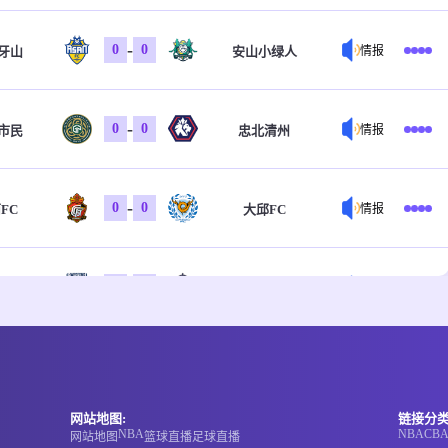
-
0
0
牙山
安山小绿人
情报
-
0
0
市民
忠北清州
情报
-
0
0
FC
大邱FC
情报
-
0
0
FC
首尔衣恋
情报
-
0
0
三星
金海
情报
网站地图:
链接分类
NBA
NBA
CB
网站地图
篮球直播
足球直播
-
0
0
FC
釜山偶像
情报