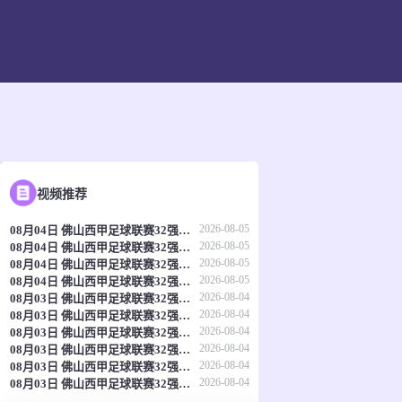
视频推荐
2026-08-05
08月04日 佛山西甲足球联赛32强淘汰赛 肇庆恒骏成 VS 三七互娱 全场录像
2026-08-05
08月04日 佛山西甲足球联赛32强淘汰赛 贪玩游戏 VS 美的薪火 全场录像
2026-08-05
08月04日 佛山西甲足球联赛32强淘汰赛 藝品高國際 VS 湛江狂狼·粵辉能源 全场录像
2026-08-05
08月04日 佛山西甲足球联赛32强淘汰赛 广东西南建设 VS 香港圣徒 全场录像
2026-08-04
08月03日 佛山西甲足球联赛32强淘汰赛 大塘控股 VS 茂名市点都得 全场录像
2026-08-04
08月03日 佛山西甲足球联赛32强淘汰赛 广东凤铝 VS 湛江八部科技 全场录像
2026-08-04
08月03日 佛山西甲足球联赛32强淘汰赛 广州蜀地红 VS 广州戴拿模 全场录像
2026-08-04
08月03日 佛山西甲足球联赛32强淘汰赛 广州求信 VS 顺德新青年 全场录像
2026-08-04
08月03日 佛山西甲足球联赛32强淘汰赛 三水乐民兴健力宝 VS 中国澳门澳科精英 全场录像
2026-08-04
08月03日 佛山西甲足球联赛32强淘汰赛 广东客家青年 VS 广州英华思力U17 全场录像