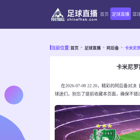
首页
足球直播
篮
首页
足球直播
阿后备
卡米尼
当前位置:
卡米尼罗
在2026-07-08 22:20，精彩的阿
球迷们，别忘了提前收藏本页面，确保不错