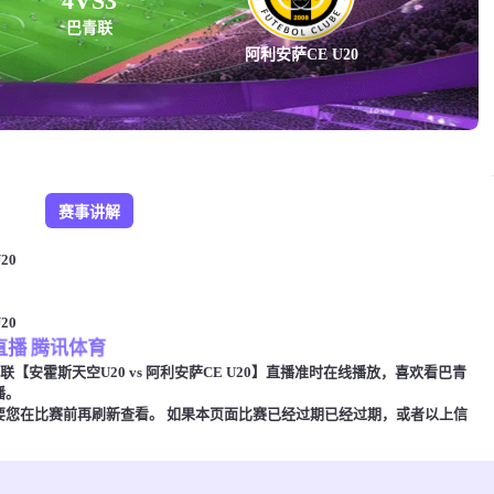
4
VS
3
巴青联
阿利安萨CE U20
赛事讲解
20
20
直播
腾讯体育
，巴青联【安霍斯天空U20 vs 阿利安萨CE U20】直播准时在线播放，喜欢看巴青
播。
要您在比赛前再刷新查看。 如果本页面比赛已经过期已经过期，或者以上信