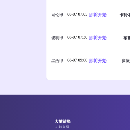
08-07 07:05
即将开始
卡利
哥伦甲
08-07 07:30
即将开始
布
玻利甲
08-07 09:00
即将开始
多拉
墨西甲
08-07 09:00
即将开始
哥达拿
墨西甲
08-07 09:10
即将开始
卡达
哥伦乙
友情链接:
足球直播
08-07 10:00
即将开始
墨西
中北美杯