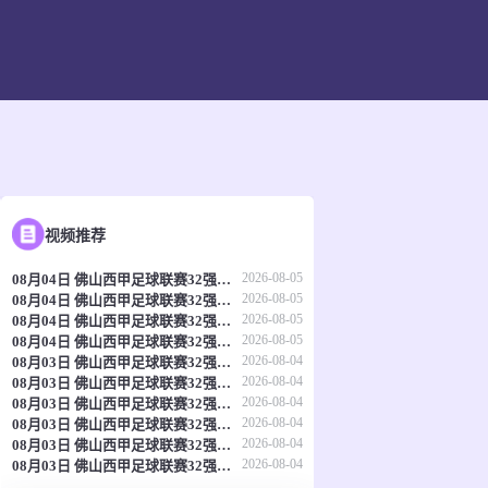
视频推荐
2026-08-05
08月04日 佛山西甲足球联赛32强淘汰赛 肇庆恒骏成 VS 三七互娱 全场录像
2026-08-05
08月04日 佛山西甲足球联赛32强淘汰赛 贪玩游戏 VS 美的薪火 全场录像
2026-08-05
08月04日 佛山西甲足球联赛32强淘汰赛 藝品高國際 VS 湛江狂狼·粵辉能源 全场录像
2026-08-05
08月04日 佛山西甲足球联赛32强淘汰赛 广东西南建设 VS 香港圣徒 全场录像
2026-08-04
08月03日 佛山西甲足球联赛32强淘汰赛 大塘控股 VS 茂名市点都得 全场录像
2026-08-04
08月03日 佛山西甲足球联赛32强淘汰赛 广东凤铝 VS 湛江八部科技 全场录像
2026-08-04
08月03日 佛山西甲足球联赛32强淘汰赛 广州蜀地红 VS 广州戴拿模 全场录像
2026-08-04
08月03日 佛山西甲足球联赛32强淘汰赛 广州求信 VS 顺德新青年 全场录像
2026-08-04
08月03日 佛山西甲足球联赛32强淘汰赛 三水乐民兴健力宝 VS 中国澳门澳科精英 全场录像
2026-08-04
08月03日 佛山西甲足球联赛32强淘汰赛 广东客家青年 VS 广州英华思力U17 全场录像