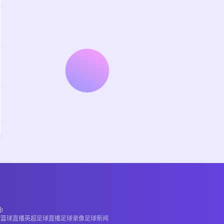
:
A
篮球直播
英超
足球直播
足球录像
足球新闻