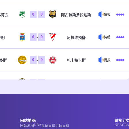
-
0
0
体育会
阿古拉斯多拉达斯
情报
-
0
0
鲁明
阿拉维预备
情报
-
0
0
多斯
扎卡特卡斯
情报
-
0
0
查拉大学
克雷卡米诺斯
情报
-
0
0
根拿
尤姆博独立
情报
网站地图:
链接分类
NBA
NBA
CB
网站地图
篮球直播
足球直播
-
0
0
哥美洲
圣地亚哥
情报