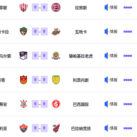
-
0
0
菲联
拉努斯
情报
-
0
0
斯卡拉
瓦哈卡
情报
-
0
0
马尔索
锡帕基拉老虎
情报
-
0
0
哥塔
利昂内斯
情报
-
0
0
蒂安
巴西国际
情报
-
0
0
利亚
巴拉纳竞技
情报